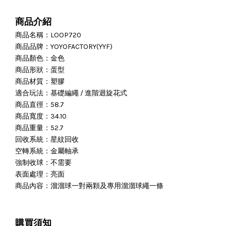
商品介紹
商品名稱：LOOP720
商品品牌：YOYOFACTORY(YYF)
商品顏色：金色
商品形狀：蛋型
商品材質：塑膠
適合玩法：基礎編繩 / 進階迴旋花式
商品直徑：58.7
商品寬度：34.10
商品重量：52.7
回收系統：星紋回收
空轉系統：金屬軸承
強制收球：不需要
表面處理：亮面
商品內容：溜溜球一對兩顆及專用溜溜球繩一條
購買須知