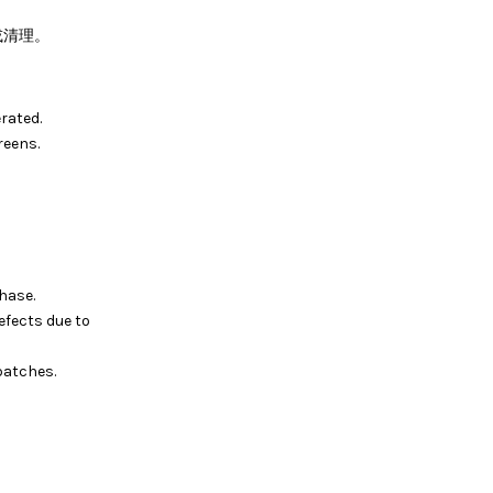
或清理。
rated.
reens.
hase.
efects due to
batches.