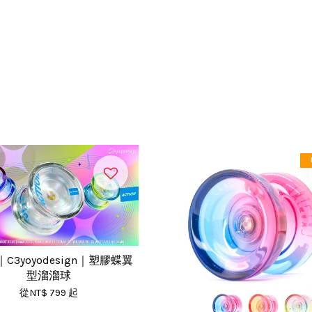
n｜C3yoyodesign｜塑膠蝶翼
型溜溜球
從
NT$ 799
起