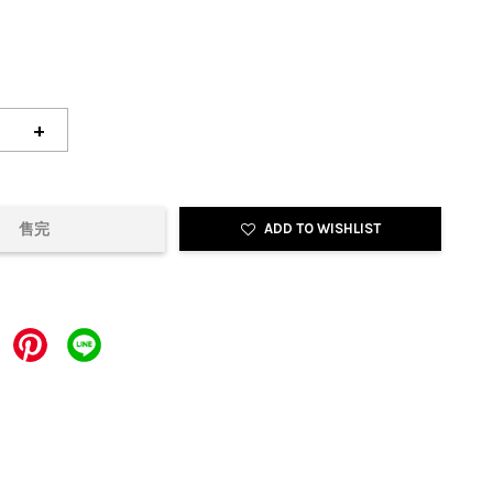
+
售完
ADD TO WISHLIST