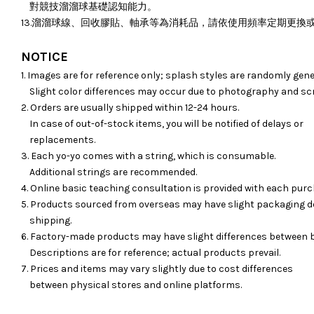
對競技溜溜球基礎認知能力。
13.溜溜球線、回收膠貼、軸承等為消耗品，請依使用頻率定期更換
NOTICE
1. Images are for reference only; splash styles are randomly gene
Slight color differences may occur due to photography and sc
2. Orders are usually shipped within 12-24 hours.
In case of out-of-stock items, you will be notified of delays or
replacements.
3. Each yo-yo comes with a string, which is consumable.
Additional strings are recommended.
4. Online basic teaching consultation is provided with each purc
5. Products sourced from overseas may have slight packaging d
shipping.
6. Factory-made products may have slight differences between 
Descriptions are for reference; actual products prevail.
7. Prices and items may vary slightly due to cost differences
between physical stores and online platforms.