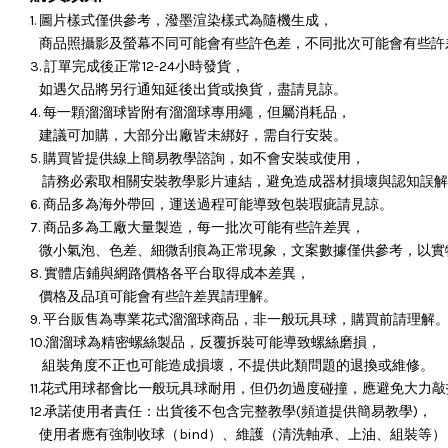
1. 圖片樣式僅供參考，潑墨渲染樣式為隨機生成，
商品照攝影及螢幕不同可能會有些許色差，不同批次可能會有些許
3. 訂單完成後正常12-24小時發貨，
如遇欠品將另行通知延後出貨或換貨，盡請見諒。
4. 每一顆溜溜球皆附有溜溜球專用繩，但屬消耗品，
建議可加購，大部分出廠皆未綁好，需自行安裝。
5. 購買皆提供線上簡易教學諮詢，如不會安裝或使用，
請務必索取相關安裝教學影片連結，避免造成器材損壞與認知誤解
6. 商品多為海外帶回，運送過程可能導致包裝瑕疵請見諒。
7. 商品多為工廠大量製造，每一批次可能有些許差異，
微小氣泡、色差、細微刮痕為正常現象，文案數據僅供參考，以實
8. 實體店鋪與網路價格各平台取得成本差異，
價格及品項可能會有些許差異請理解。
9. 平台販售為專業花式溜溜球商品，非一般玩具球，購買前請理解
10.溜溜球為精密螺絲製品，反覆拆裝可能導致螺絲磨損，
組裝角度不正也可能造成損壞，
不提供此類問題的退換或維修。
11.花式用球都會比一般玩具球耐用，但仍勿過度碰撞，應避免大力
12.承諾使用者責任：出貨後不包含完整教學(頻道提供簡易教學)，
使用者應有強制收球（bind）、維護（清洗軸承、上油、組裝等）