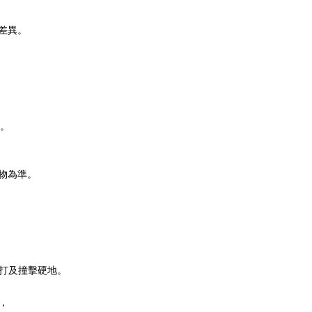
差異。
。
物為準。
。
敲打及撞擊硬地。
，