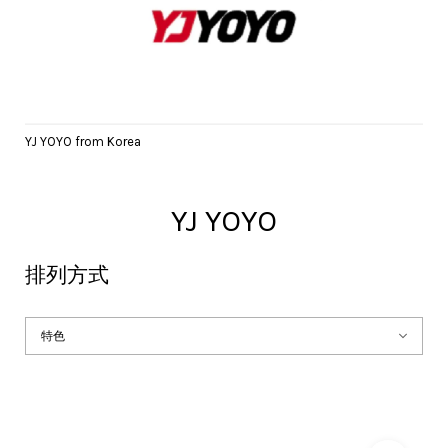
YJ YOYO from Korea
YJ YOYO
排列方式