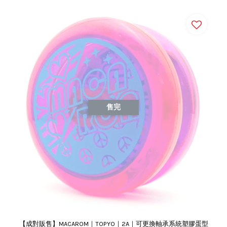
售完
【成對販售】MACAROM｜TOPYO｜2A｜可更換軸承系統塑膠蛋型