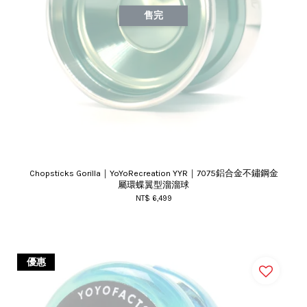
售完
Chopsticks Gorilla｜YoYoRecreation YYR｜7075鋁合金不鏽鋼金
屬環蝶翼型溜溜球
NT$ 6,499
優惠