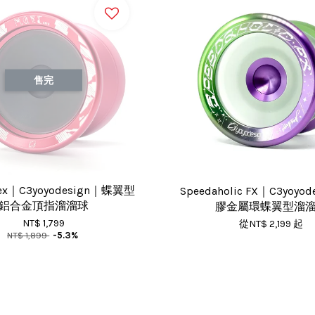
售完
pex｜C3yoyodesign｜蝶翼型
Speedaholic FX｜C3yoyo
鋁合金頂指溜溜球
膠金屬環蝶翼型溜
NT$ 1,799
從
NT$ 2,199
起
NT$ 1,899
-5.3%