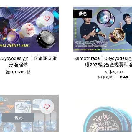
優惠
｜C3yoyodesign｜迴旋花式蛋
Samothrace｜C3yoyode
形溜溜球
環7075鋁合金蝶翼型
從
NT$ 799
起
NT$ 5,799
NT$ 6,399
-9.4%
售完