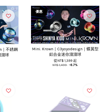
優惠
Mini. Krown｜C3yoyodesign｜蝶翼型
sign｜不銹鋼
鋁合金迷你溜溜球
溜溜球
從
NT$ 1,399
起
NT$ 1,499
-6.7%