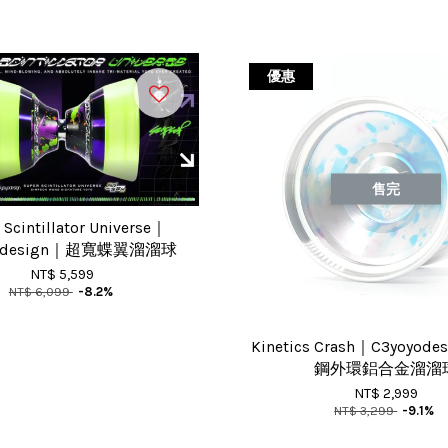
優惠
售完
 Scintillator Universe｜
yodesign｜超寬蝶翼溜溜球
NT$ 5,599
NT$ 6,099
-8.2%
Kinetics Crash｜C3yoyo
鋼外環鋁合金溜溜
NT$ 2,999
NT$ 3,299
-9.1%