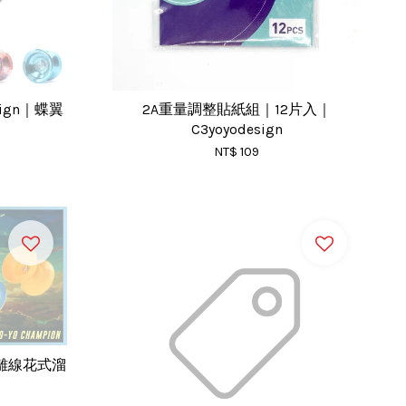
esign｜蝶翼
2A重量調整貼紙組｜12片入｜
C3yoyodesign
NT$ 109
gn｜離線花式溜