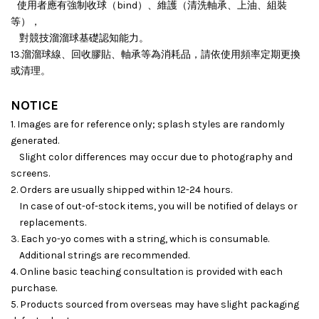
使用者應有強制收球（bind）、維護（清洗軸承、上油、組裝
等），
對競技溜溜球基礎認知能力。
13.溜溜球線、回收膠貼、軸承等為消耗品，請依使用頻率定期更換
或清理。
NOTICE
1. Images are for reference only; splash styles are randomly
generated.
Slight color differences may occur due to photography and
screens.
2. Orders are usually shipped within 12-24 hours.
In case of out-of-stock items, you will be notified of delays or
replacements.
3. Each yo-yo comes with a string, which is consumable.
Additional strings are recommended.
4. Online basic teaching consultation is provided with each
purchase.
5. Products sourced from overseas may have slight packaging