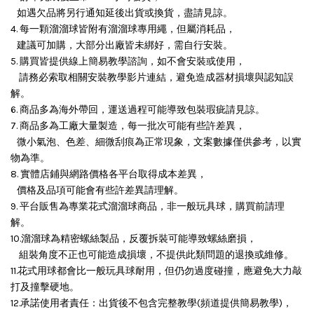
如遇欠品將另行通知延後出貨或換貨，盡請見諒。
4. 每一顆溜溜球皆附有溜溜球專用繩，但屬消耗品，
建議可加購，大部分出廠皆未綁好，需自行安裝。
5. 購買皆提供線上簡易教學諮詢，如不會安裝或使用，
請務必索取相關安裝教學影片連結，避免造成器材損壞與認知誤
解。
6. 商品多為海外帶回，運送過程可能導致包裝瑕疵請見諒。
7. 商品多為工廠大量製造，每一批次可能有些許差異，
微小氣泡、色差、細微刮痕為正常現象，文案數據僅供參考，以實
物為準。
8. 實體店鋪與網路價格各平台取得成本差異，
價格及品項可能會有些許差異請理解。
9. 平台販售為專業花式溜溜球商品，非一般玩具球，購買前請理
解。
10.溜溜球為精密螺絲製品，反覆拆裝可能導致螺絲磨損，
組裝角度不正也可能造成損壞，
不提供此類問題的退換或維修。
11.花式用球都會比一般玩具球耐用，但仍勿過度碰撞，應避免大力敲
打及撞擊硬地。
12.承諾使用者責任：出貨後不包含完整教學(頻道提供簡易教學)，