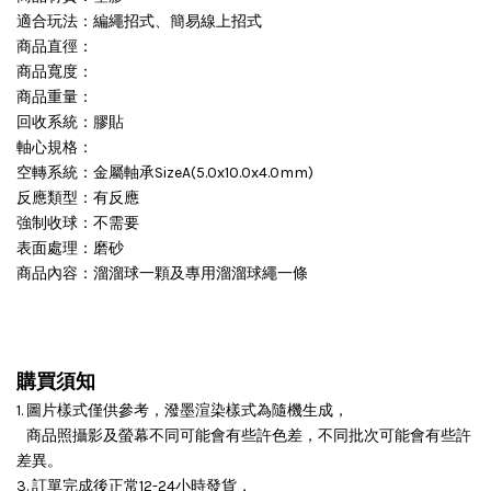
適合玩法：編繩招式、簡易線上招式
商品直徑：
商品寬度：
商品重量：
回收系統：膠貼
軸心規格：
空轉系統：金屬軸承SizeA(5.0x10.0x4.0mm)
反應類型：有反應
強制收球：不需要
表面處理：磨砂
商品內容：溜溜球一顆及專用溜溜球繩一條
購買須知
1. 圖片樣式僅供參考，潑墨渲染樣式為隨機生成，
商品照攝影及螢幕不同可能會有些許色差，不同批次可能會有些許
差異。
3. 訂單完成後正常12-24小時發貨，