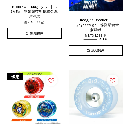
Node Y01｜Magicyoyo｜1A
3A 5A｜專業競技型蝶翼金屬
溜溜球
Imagine Breaker｜
從
NT$ 699
起
C3yoyodesign｜蝶翼鋁合金
溜溜球
加入購物車
從
NT$ 1,399
起
NT$ 1,499
-6.7%
加入購物車
優惠