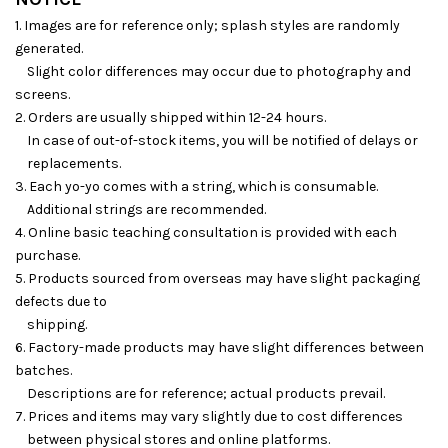
1. Images are for reference only; splash styles are randomly
generated.
Slight color differences may occur due to photography and
screens.
2. Orders are usually shipped within 12-24 hours.
In case of out-of-stock items, you will be notified of delays or
replacements.
3. Each yo-yo comes with a string, which is consumable.
Additional strings are recommended.
4. Online basic teaching consultation is provided with each
purchase.
5. Products sourced from overseas may have slight packaging
defects due to
shipping.
6. Factory-made products may have slight differences between
batches.
Descriptions are for reference; actual products prevail.
7. Prices and items may vary slightly due to cost differences
between physical stores and online platforms.