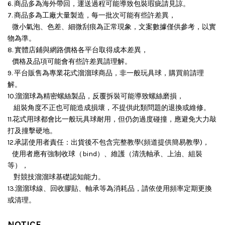
6. 商品多為海外帶回，運送過程可能導致包裝瑕疵請見諒。
7. 商品多為工廠大量製造，每一批次可能有些許差異，
微小氣泡、色差、細微刮痕為正常現象，文案數據僅供參考，以實
物為準。
8. 實體店鋪與網路價格各平台取得成本差異，
價格及品項可能會有些許差異請理解。
9. 平台販售為專業花式溜溜球商品，非一般玩具球，購買前請理
解。
10.溜溜球為精密螺絲製品，反覆拆裝可能導致螺絲磨損，
組裝角度不正也可能造成損壞，
不提供此類問題的退換或維修。
11.花式用球都會比一般玩具球耐用，但仍勿過度碰撞，應避免大力敲
打及撞擊硬地。
12.承諾使用者責任：出貨後不包含完整教學(頻道提供簡易教學)，
使用者應有強制收球（bind）、維護（清洗軸承、上油、組裝
等），
對競技溜溜球基礎認知能力。
13.溜溜球線、回收膠貼、軸承等為消耗品，請依使用頻率定期更換
或清理。
NOTICE