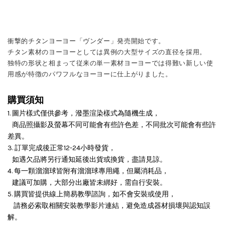
衝撃的チタンヨーヨー「ヴンダー」発売開始です。
チタン素材のヨーヨーとしては異例の大型サイズの直径を採用。
独特の形状と相まって従来の単一素材ヨーヨーでは得難い新しい使
用感が特徴のパワフルなヨーヨーに仕上がりました。
購買須知
1. 圖片樣式僅供參考，潑墨渲染樣式為隨機生成，
商品照攝影及螢幕不同可能會有些許色差，不同批次可能會有些許
差異。
3. 訂單完成後正常12-24小時發貨，
如遇欠品將另行通知延後出貨或換貨，盡請見諒。
4. 每一顆溜溜球皆附有溜溜球專用繩，但屬消耗品，
建議可加購，大部分出廠皆未綁好，需自行安裝。
5. 購買皆提供線上簡易教學諮詢，如不會安裝或使用，
請務必索取相關安裝教學影片連結，避免造成器材損壞與認知誤
解。