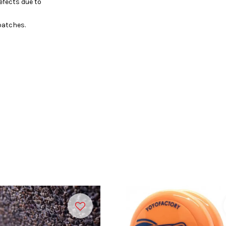
efects due to
batches.