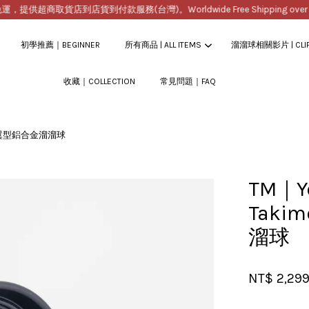
超商取貨店到店貨到付款服務(台灣)。Worldwide Free Shipping over $20
初學推薦｜BEGINNER
所有商品 | ALL ITEMS
溜溜球相關影片 | CLI
收藏｜COLLECTION
常見問題｜FAQ
您的購物車目前還是空的。
i簽名蝶翼型鋁合金溜溜球
繼續購物
TM｜Yo
Taki
溜球
NT$ 2,29