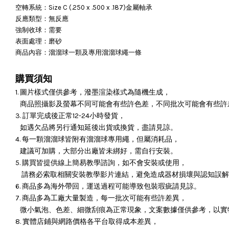
空轉系統：
Size C (.250 x .500 x .187)金屬軸承
反應類型：無反應
強制收球：需要
表面處理：磨砂
商品內容：溜溜球一顆及專用溜溜球繩一條
購買須知
1. 圖片樣式僅供參考，潑墨渲染樣式為隨機生成，
商品照攝影及螢幕不同可能會有些許色差，不同批次可能會有些許
3. 訂單完成後正常12-24小時發貨，
如遇欠品將另行通知延後出貨或換貨，盡請見諒。
4. 每一顆溜溜球皆附有溜溜球專用繩，但屬消耗品，
建議可加購，大部分出廠皆未綁好，需自行安裝。
5. 購買皆提供線上簡易教學諮詢，如不會安裝或使用，
請務必索取相關安裝教學影片連結，避免造成器材損壞與認知誤解
6. 商品多為海外帶回，運送過程可能導致包裝瑕疵請見諒。
7. 商品多為工廠大量製造，每一批次可能有些許差異，
微小氣泡、色差、細微刮痕為正常現象，文案數據僅供參考，以實
8. 實體店鋪與網路價格各平台取得成本差異，