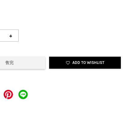
+
售完
ADD TO WISHLIST