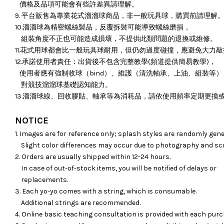
價格及品項可能會有些許差異請理解。
9. 平台販售為專業花式溜溜球商品，非一般玩具球，購買前請理解
10.溜溜球為精密螺絲製品，反覆拆裝可能導致螺絲磨損，
組裝角度不正也可能造成損壞，
不提供此類問題的退換或維修。
11.花式用球都會比一般玩具球耐用，但仍勿過度碰撞，應避免大力
12.承諾使用者責任：出貨後不包含完整教學(頻道提供簡易教學)，
使用者應有強制收球（bind）、維護（清洗軸承、上油、組裝等）
對競技溜溜球基礎認知能力。
13.溜溜球線、回收膠貼、軸承等為消耗品，請依使用頻率定期更換
NOTICE
1. Images are for reference only; splash styles are randomly gene
Slight color differences may occur due to photography and sc
2. Orders are usually shipped within 12-24 hours.
In case of out-of-stock items, you will be notified of delays or
replacements.
3. Each yo-yo comes with a string, which is consumable.
Additional strings are recommended.
4. Online basic teaching consultation is provided with each purc