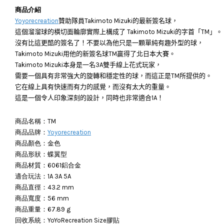
商品介紹
Yoyorecreation
贊助隊員Takimoto Mizuki的最新簽名球，
這個溜溜球的橫切面輪廓實際上構成了 Takimoto Mizuki的字首「TM」。
沒有比這更酷的簽名了！不要以為他只是一顆單純有趣外型的球，
Takimoto Mizuki用他的新簽名球TM贏得了北日本大賽。
Takimoto Mizuki本身
是一名3A雙手線上花式玩家，
需要一個具有非常強大的旋轉和穩定性的球，而這正是TM所提供的。
它在線上具有快速而有力的感覺，而沒有太大的重量。
這是一個令人印象深刻的設計，同時也非常適合1A！
商品名稱：TM
商品品牌：
Yoyorecreation
商品顏色：金色
商品形狀：蝶翼型
商品材質：6061鋁合金
適合玩法：1A 3A 5A
商品直徑：
43.2 mm
商品寬度：56 mm
商品重量：67.89 g
回收系統：
YoYoRecreation Size膠貼