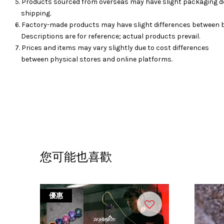
5. Products sourced from overseas may have slight packaging d
shipping.
6. Factory-made products may have slight differences between 
Descriptions are for reference; actual products prevail.
7. Prices and items may vary slightly due to cost differences
between physical stores and online platforms.
您可能也喜歡
優惠