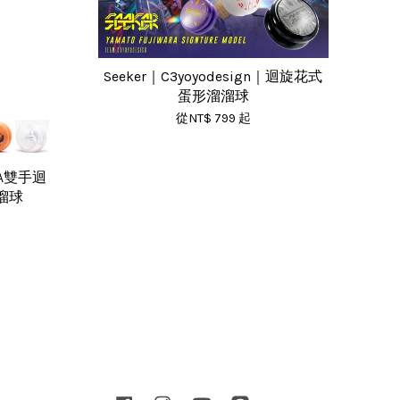
Seeker｜C3yoyodesign｜迴旋花式
蛋形溜溜球
從
NT$ 799
起
｜2A雙手迴
溜球
Facebook
Instagram
YouTube
Line