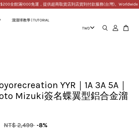
0
全館滿1000免運，提供超商取貨店到店貨到付款服務(台灣)。Worldwide Free Shipp
P
溜溜球教學 | TUTORIAL
yorecreation YYR｜1A 3A 5A｜
moto Mizuki簽名蝶翼型鋁合金溜
9
NT$ 2,499
-8%