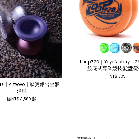
Loop720｜Yoyofactory
旋花式專業競技蛋型溜
NT$ 699
ertia｜Altyoyo｜蝶翼鋁合金溜
溜球
從
NT$ 2,599
起
商店簡介 | About Us