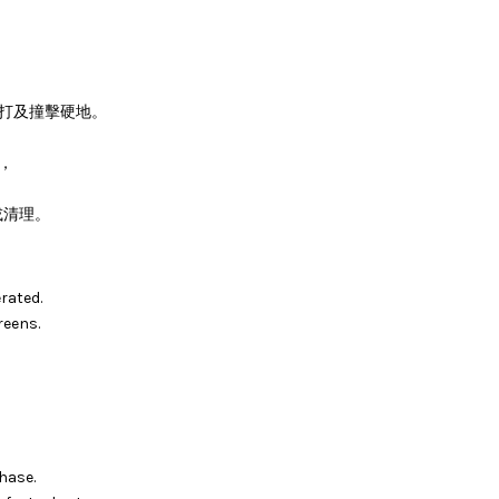
。
敲打及撞擊硬地。
，
或清理。
rated.
reens.
hase.