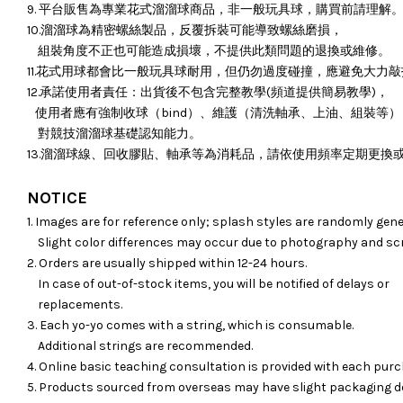
9. 平台販售為專業花式溜溜球商品，非一般玩具球，購買前請理解
10.溜溜球為精密螺絲製品，反覆拆裝可能導致螺絲磨損，
組裝角度不正也可能造成損壞，
不提供此類問題的退換或維修。
11.花式用球都會比一般玩具球耐用，但仍勿過度碰撞，應避免大力
12.承諾使用者責任：出貨後不包含完整教學(頻道提供簡易教學)，
使用者應有強制收球（bind）、維護（清洗軸承、上油、組裝等）
對競技溜溜球基礎認知能力。
13.溜溜球線、回收膠貼、軸承等為消耗品，請依使用頻率定期更換
NOTICE
1. Images are for reference only; splash styles are randomly gene
Slight color differences may occur due to photography and sc
2. Orders are usually shipped within 12-24 hours.
In case of out-of-stock items, you will be notified of delays or
replacements.
3. Each yo-yo comes with a string, which is consumable.
Additional strings are recommended.
4. Online basic teaching consultation is provided with each purc
5. Products sourced from overseas may have slight packaging d