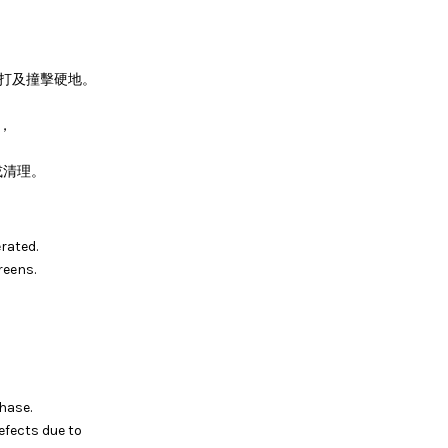
。
敲打及撞擊硬地。
，
或清理。
rated.
reens.
hase.
efects due to