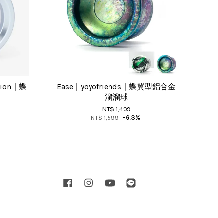
tion｜蝶
Ease｜yoyofriends｜蝶翼型鋁合金
溜溜球
NT$ 1,499
NT$ 1,599
-6.3%
Facebook
Instagram
YouTube
Line