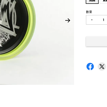
黑綠
紫
數量
-