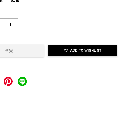
銀
紅色
+
售完
ADD TO WISHLIST