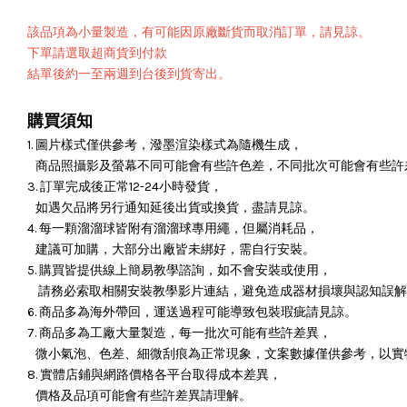
該品項為小量製造，有可能因原廠斷貨而取消訂單，請見諒。
下單請選取超商貨到付款
結單後約一至兩週到台後到貨寄出。
購買須知
1. 圖片樣式僅供參考，潑墨渲染樣式為隨機生成，
商品照攝影及螢幕不同可能會有些許色差，不同批次可能會有些許
3. 訂單完成後正常12-24小時發貨，
如遇欠品將另行通知延後出貨或換貨，盡請見諒。
4. 每一顆溜溜球皆附有溜溜球專用繩，但屬消耗品，
建議可加購，大部分出廠皆未綁好，需自行安裝。
5. 購買皆提供線上簡易教學諮詢，如不會安裝或使用，
請務必索取相關安裝教學影片連結，避免造成器材損壞與認知誤解
6. 商品多為海外帶回，運送過程可能導致包裝瑕疵請見諒。
7. 商品多為工廠大量製造，每一批次可能有些許差異，
微小氣泡、色差、細微刮痕為正常現象，文案數據僅供參考，以實
8. 實體店鋪與網路價格各平台取得成本差異，
價格及品項可能會有些許差異請理解。