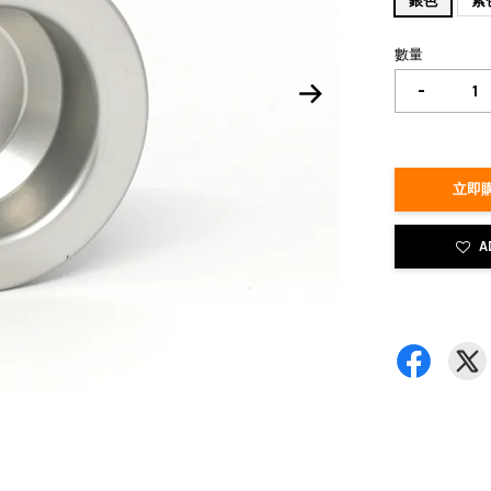
銀色
紫
數量
-
立即購
A