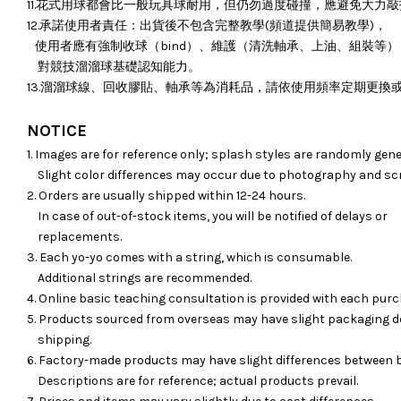
11.花式用球都會比一般玩具球耐用，但仍勿過度碰撞，應避免大力
12.承諾使用者責任：出貨後不包含完整教學(頻道提供簡易教學)，
使用者應有強制收球（bind）、維護（清洗軸承、上油、組裝等）
對競技溜溜球基礎認知能力。
13.溜溜球線、回收膠貼、軸承等為消耗品，請依使用頻率定期更換
NOTICE
1. Images are for reference only; splash styles are randomly gene
Slight color differences may occur due to photography and sc
2. Orders are usually shipped within 12-24 hours.
In case of out-of-stock items, you will be notified of delays or
replacements.
3. Each yo-yo comes with a string, which is consumable.
Additional strings are recommended.
4. Online basic teaching consultation is provided with each purc
5. Products sourced from overseas may have slight packaging d
shipping.
6. Factory-made products may have slight differences between 
Descriptions are for reference; actual products prevail.