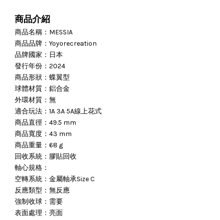
商品介紹
商品名稱：MESSIA
商品品牌：Yoyorecreation
品牌國家：日本
發行年份：2024
商品形狀：蝶翼型
球體材質：鋁合金
外環材質：無
適合玩法：1A 3A 5A線上花式
商品直徑：49.5 mm
商品寬度：43 mm
商品重量：68 g
回收系統：膠貼回收
軸心規格：
空轉系統：金屬軸承Size C
反應類型：無反應
強制收球：需要
表面處理：亮面