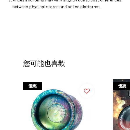
7. Prices and items may vary slightly due to cost differences
between physical stores and online platforms.
您可能也喜歡
優惠
優惠