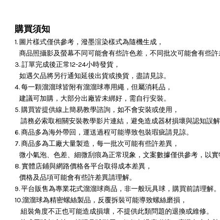
購買須知
1. 圖片樣式僅供參考，潑墨渲染樣式為隨機生成，
商品照攝影及螢幕不同可能會有些許色差，不同批次可能會有些許
3. 訂單完成後正常12-24小時發貨，
如遇欠品將另行通知延後出貨或換貨，盡請見諒。
4. 每一顆溜溜球皆附有溜溜球專用繩，但屬消耗品，
建議可加購，大部分出廠皆未綁好，需自行安裝。
5. 購買皆提供線上簡易教學諮詢，如不會安裝或使用，
請務必索取相關安裝教學影片連結，避免造成器材損壞與認知誤解
6. 商品多為海外帶回，運送過程可能導致包裝瑕疵請見諒。
7. 商品多為工廠大量製造，每一批次可能有些許差異，
微小氣泡、色差、細微刮痕為正常現象，文案數據僅供參考，以實
8. 實體店鋪與網路價格各平台取得成本差異，
價格及品項可能會有些許差異請理解。
9. 平台販售為專業花式溜溜球商品，非一般玩具球，購買前請理解
10.溜溜球為精密螺絲製品，反覆拆裝可能導致螺絲磨損，
組裝角度不正也可能造成損壞，
不提供此類問題的退換或維修。