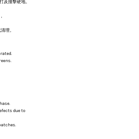
敲打及撞擊硬地。
，
或清理。
rated.
reens.
hase.
efects due to
batches.