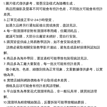
1. 圖片樣式僅供參考，潑墨渲染樣式為隨機生成，
商品照攝影及螢幕不同可能會有些許色差，不同批次可能會有些許
差異。
3. 訂單完成後正常12-24小時發貨，
如遇欠品將另行通知延後出貨或換貨，盡請見諒。
4. 每一顆溜溜球皆附有溜溜球專用繩，但屬消耗品，
建議可加購，大部分出廠皆未綁好，需自行安裝。
5. 購買皆提供線上簡易教學諮詢，如不會安裝或使用，
請務必索取相關安裝教學影片連結，避免造成器材損壞與認知誤
解。
6. 商品多為海外帶回，運送過程可能導致包裝瑕疵請見諒。
7. 商品多為工廠大量製造，每一批次可能有些許差異，
微小氣泡、色差、細微刮痕為正常現象，文案數據僅供參考，以實
物為準。
8. 實體店鋪與網路價格各平台取得成本差異，
價格及品項可能會有些許差異請理解。
9. 平台販售為專業花式溜溜球商品，非一般玩具球，購買前請理
解。
10.溜溜球為精密螺絲製品，反覆拆裝可能導致螺絲磨損，