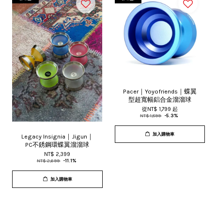
Pacer｜Yoyofriends｜蝶翼
型超寬幅鋁合金溜溜球
從
NT$ 1,799
起
NT$ 1,899
-5.3%
加入購物車
Legacy Insignia｜Jigun｜
PC不銹鋼環蝶翼溜溜球
NT$ 2,399
NT$ 2,699
-11.1%
加入購物車