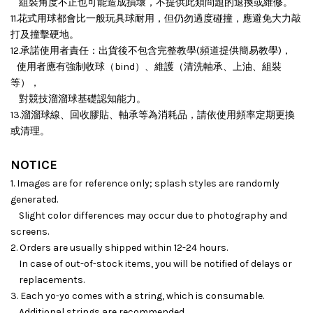
組裝角度不正也可能造成損壞，
不提供此類問題的退換或維修。
11.花式用球都會比一般玩具球耐用，但仍勿過度碰撞，應避免大力敲
打及撞擊硬地。
12.承諾使用者責任：出貨後不包含完整教學(頻道提供簡易教學)，
使用者應有強制收球（bind）、維護（清洗軸承、上油、組裝
等），
對競技溜溜球基礎認知能力。
13.溜溜球線、回收膠貼、軸承等為消耗品，請依使用頻率定期更換
或清理。
NOTICE
1. Images are for reference only; splash styles are randomly
generated.
Slight color differences may occur due to photography and
screens.
2. Orders are usually shipped within 12-24 hours.
In case of out-of-stock items, you will be notified of delays or
replacements.
3. Each yo-yo comes with a string, which is consumable.
Additional strings are recommended.