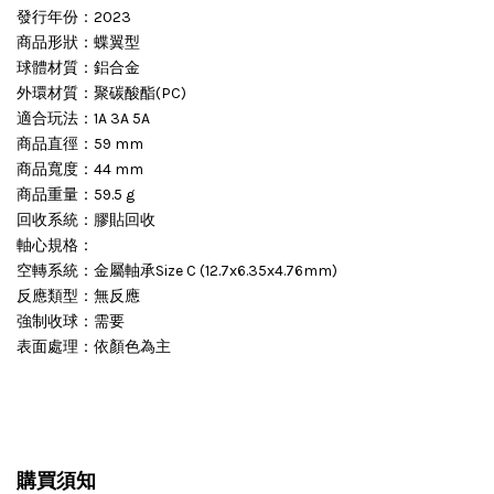
發行年份：2023
商品形狀：蝶翼型
球體材質：鋁合金
外環材質：聚碳酸酯(PC)
適合玩法：1A 3A 5A
商品直徑：59 mm
商品寬度：44 mm
商品重量：59.5 g
回收系統：膠貼回收
軸心規格：
空轉系統：金屬軸承Size C (12.7x6.35x4.76mm)
反應類型：無反應
強制收球：需要
表面處理：依顏色為主
購買須知