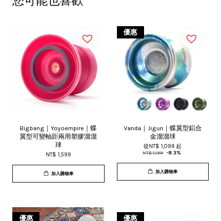
您可能也喜歡
優惠
Bigbang｜Yoyoempire｜蝶
Vanda｜Jigun｜蝶翼型鋁合
翼型可變軸距兩用塑膠溜溜
金溜溜球
球
從
NT$ 1,099
起
NT$ 1,199
-8.3%
NT$ 1,599
加入購物車
加入購物車
優惠
優惠