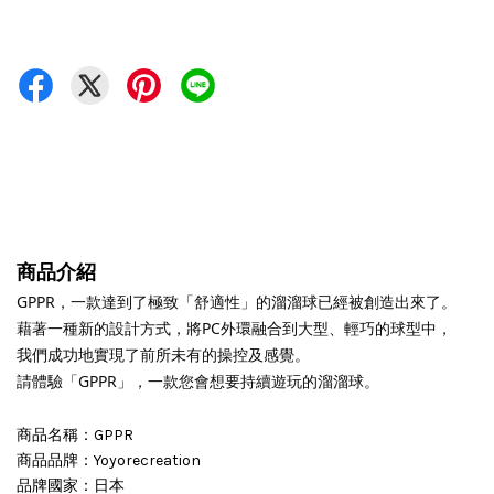
商品介紹
GPPR，
一款達到了極致「舒適性」的溜溜球已經被創造出來了。

藉著一種新的設計方式，將PC外環融合到大型、輕巧的球型中，
我們成功地實現了前所未有的操控及感覺。

請體驗「GPPR」，一款您會想要持續遊玩的溜溜球。
商品名稱：GPPR
商品品牌：Yoyorecreation
品牌國家：日本