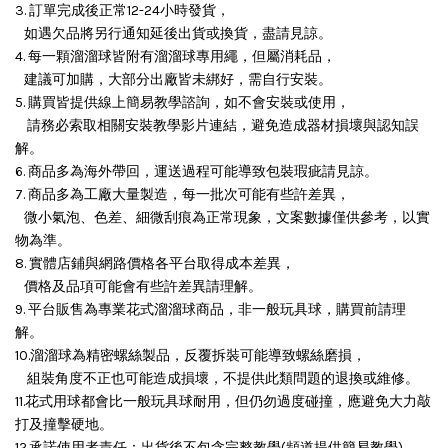
3. 訂單完成後正常12-24小時發貨，
如遇欠品將另行通知延後出貨或換貨，盡請見諒。
4. 每一顆溜溜球皆附有溜溜球專用繩，但屬消耗品，
建議可加購，大部分出廠皆未綁好，需自行安裝。
5. 購買皆提供線上簡易教學諮詢，如不會安裝或使用，
請務必索取相關安裝教學影片連結，避免造成器材損壞與認知誤
解。
6. 商品多為海外帶回，運送過程可能導致包裝瑕疵請見諒。
7. 商品多為工廠大量製造，每一批次可能有些許差異，
微小氣泡、色差、細微刮痕為正常現象，文案數據僅供參考，以實
物為準。
8. 實體店鋪與網路價格各平台取得成本差異，
價格及品項可能會有些許差異請理解。
9. 平台販售為專業花式溜溜球商品，非一般玩具球，購買前請理
解。
10.溜溜球為精密螺絲製品，反覆拆裝可能導致螺絲磨損，
組裝角度不正也可能造成損壞，
不提供此類問題的退換或維修。
11.花式用球都會比一般玩具球耐用，但仍勿過度碰撞，應避免大力敲
打及撞擊硬地。
12.承諾使用者責任：出貨後不包含完整教學(頻道提供簡易教學)，