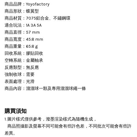
商品品牌：Yoyofactory
商品形狀：蝶翼型
商品材質：7075鋁合金、不鏽鋼環
適合玩法：1A 3A 5A
商品直徑：57 mm
商品寬度：45.8 mm
商品重量：65.8 g
回收系統：膠貼回收
空轉系統：金屬軸承
反應類型：無反應
強制收球：需要
表面處理：光滑
商品內容：溜溜球一顆及專用溜溜球繩一條
購買須知
1. 圖片樣式僅供參考，潑墨渲染樣式為隨機生成，
商品照攝影及螢幕不同可能會有些許色差，不同批次可能會有些許
差異。