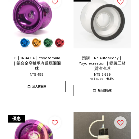
J1｜1A 3A 5A｜Yoyofomula
預購｜Re Autoscopy｜
｜鋁合金窄軸承有反應溜溜
Yoyorecreation｜蝶翼三材
球
質溜溜球
NT$ 499
NT$ 5,699
NT$ 6,199
-8.1%
加入購物車
加入購物車
優惠