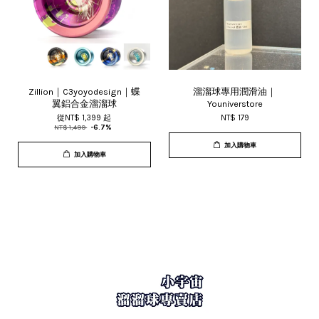
Zillion｜C3yoyodesign｜蝶
溜溜球專用潤滑油｜
翼鋁合金溜溜球
Youniverstore
從
NT$ 1,399
起
NT$ 179
NT$ 1,499
-6.7%
加入購物車
加入購物車