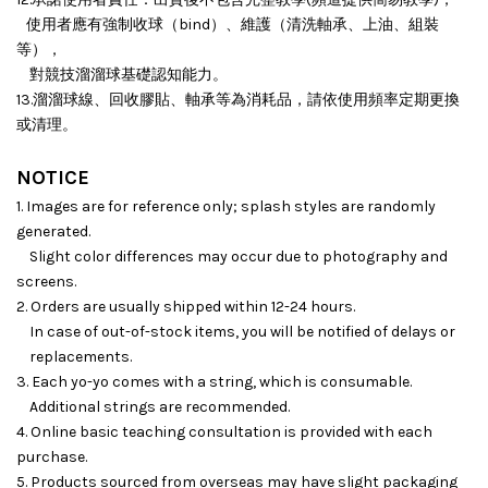
使用者應有強制收球（bind）、維護（清洗軸承、上油、組裝
等），
對競技溜溜球基礎認知能力。
13.溜溜球線、回收膠貼、軸承等為消耗品，請依使用頻率定期更換
或清理。
NOTICE
1. Images are for reference only; splash styles are randomly
generated.
Slight color differences may occur due to photography and
screens.
2. Orders are usually shipped within 12-24 hours.
In case of out-of-stock items, you will be notified of delays or
replacements.
3. Each yo-yo comes with a string, which is consumable.
Additional strings are recommended.
4. Online basic teaching consultation is provided with each
purchase.
5. Products sourced from overseas may have slight packaging