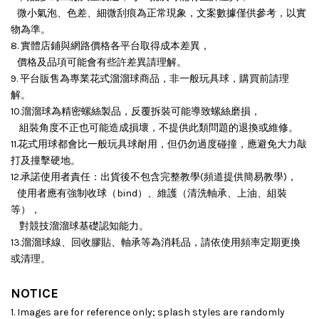
微小氣泡、色差、細微刮痕為正常現象，文案數據僅供參考，以實
物為準。
8. 實體店鋪與網路價格各平台取得成本差異，
價格及品項可能會有些許差異請理解。
9. 平台販售為專業花式溜溜球商品，非一般玩具球，購買前請理
解。
10.溜溜球為精密螺絲製品，反覆拆裝可能導致螺絲磨損，
組裝角度不正也可能造成損壞，
不提供此類問題的退換或維修。
11.花式用球都會比一般玩具球耐用，但仍勿過度碰撞，應避免大力敲
打及撞擊硬地。
12.承諾使用者責任：出貨後不包含完整教學(頻道提供簡易教學)，
使用者應有強制收球（bind）、維護（清洗軸承、上油、組裝
等），
對競技溜溜球基礎認知能力。
13.溜溜球線、回收膠貼、軸承等為消耗品，請依使用頻率定期更換
或清理。
NOTICE
1. Images are for reference only; splash styles are randomly