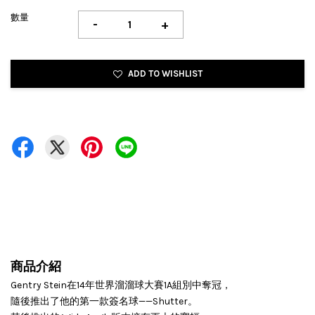
數量
-
+
ADD TO WISHLIST
商品介紹
Gentry Stein在14年世界溜溜球大賽1A組別中奪冠，
隨後推出了他的第一款簽名球——Shutter。