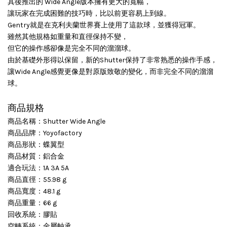
其後推出的 Wide Angle版本擁有更大的寬幅，
讓玩家在完成困難的技巧時，比以前更容易上到線。
Gentry就是在克利夫蘭世界賽上使用了這款球，並獲得冠軍。
雖然其他規格如重量和直徑保持不變，
但它的操作感卻像是完全不同的溜溜球。
由於基礎外形得以保留，新的Shutter保持了非常熟悉的操作手感，
讓Wide Angle感覺更像是對原版致敬的變化，而非完全不同的溜溜
球。
商品規格
商品名稱：Shutter Wide Angle
商品品牌：Yoyofactory
商品形狀：蝶翼型
商品材質：鋁合金
適合玩法：1A 3A 5A
商品直徑：55.98 g
商品寬度：48.1 g
商品重量：66 g
回收系統：膠貼
空轉系統：金屬軸承