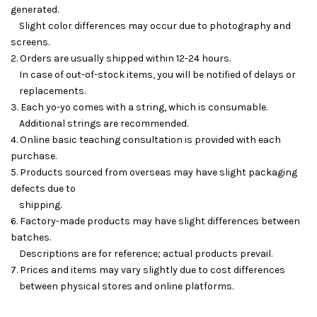
generated.
Slight color differences may occur due to photography and
screens.
2. Orders are usually shipped within 12-24 hours.
In case of out-of-stock items, you will be notified of delays or
replacements.
3. Each yo-yo comes with a string, which is consumable.
Additional strings are recommended.
4. Online basic teaching consultation is provided with each
purchase.
5. Products sourced from overseas may have slight packaging
defects due to
shipping.
6. Factory-made products may have slight differences between
batches.
Descriptions are for reference; actual products prevail.
7. Prices and items may vary slightly due to cost differences
between physical stores and online platforms.