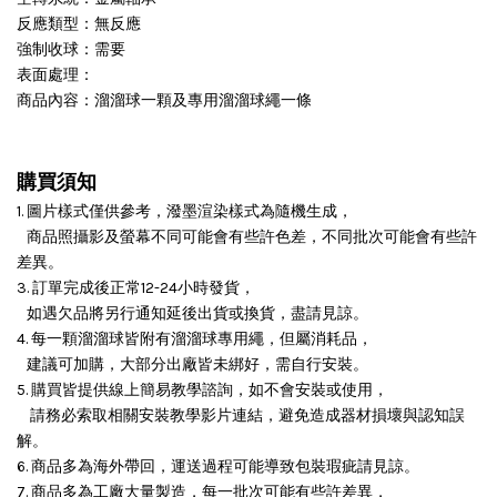
反應類型：無反應
強制收球：需要
表面處理：
商品內容：溜溜球一顆及專用溜溜球繩一條
購買須知
1. 圖片樣式僅供參考，潑墨渲染樣式為隨機生成，
商品照攝影及螢幕不同可能會有些許色差，不同批次可能會有些許
差異。
3. 訂單完成後正常12-24小時發貨，
如遇欠品將另行通知延後出貨或換貨，盡請見諒。
4. 每一顆溜溜球皆附有溜溜球專用繩，但屬消耗品，
建議可加購，大部分出廠皆未綁好，需自行安裝。
5. 購買皆提供線上簡易教學諮詢，如不會安裝或使用，
請務必索取相關安裝教學影片連結，避免造成器材損壞與認知誤
解。
6. 商品多為海外帶回，運送過程可能導致包裝瑕疵請見諒。
7. 商品多為工廠大量製造，每一批次可能有些許差異，