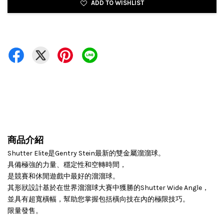
ADD TO WISHLIST
商品介紹
Shutter Elite是Gentry Stein最新的雙金屬溜溜球。
具備極強的力量、穩定性和空轉時間，
是競賽和休閒遊戲中最好的溜溜球。
其形狀設計基於在世界溜溜球大賽中獲勝的Shutter Wide Angle，
並具有超寬橫幅，幫助您掌握包括橫向技在內的極限技巧。
限量發售。