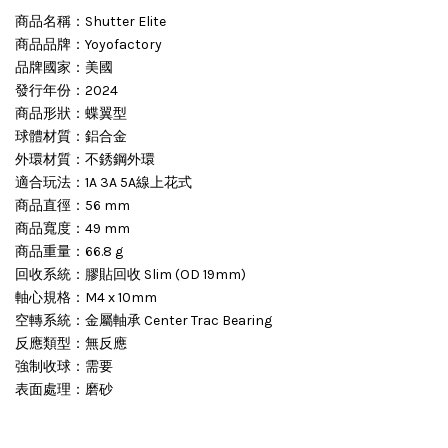
商品名稱：Shutter Elite
商品品牌：Yoyofactory
品牌國家：美國
發行年份：2024
商品形狀：蝶翼型
球體材質：鋁合金
外環材質：不銹鋼外環
適合玩法：1A 3A 5A線上花式
商品直徑：56 mm
商品寬度：49 mm
商品重量：66.8 g
回收系統：膠貼回收 Slim (OD 19mm)
軸心規格：M4 x 10mm
空轉系統：金屬軸承 Center Trac Bearing
反應類型：無反應
強制收球：需要
表面處理：磨砂