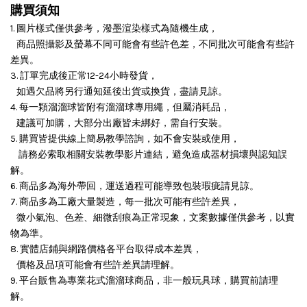
購買須知
1. 圖片樣式僅供參考，潑墨渲染樣式為隨機生成，
商品照攝影及螢幕不同可能會有些許色差，不同批次可能會有些許
差異。
3. 訂單完成後正常12-24小時發貨，
如遇欠品將另行通知延後出貨或換貨，盡請見諒。
4. 每一顆溜溜球皆附有溜溜球專用繩，但屬消耗品，
建議可加購，大部分出廠皆未綁好，需自行安裝。
5. 購買皆提供線上簡易教學諮詢，如不會安裝或使用，
請務必索取相關安裝教學影片連結，避免造成器材損壞與認知誤
解。
6. 商品多為海外帶回，運送過程可能導致包裝瑕疵請見諒。
7. 商品多為工廠大量製造，每一批次可能有些許差異，
微小氣泡、色差、細微刮痕為正常現象，文案數據僅供參考，以實
物為準。
8. 實體店鋪與網路價格各平台取得成本差異，
價格及品項可能會有些許差異請理解。
9. 平台販售為專業花式溜溜球商品，非一般玩具球，購買前請理
解。