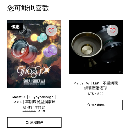
您可能也喜歡
優惠
Martian.W｜LEP｜不銹鋼環
蝶翼型溜溜球
NT$ 4,899
Ghost IX｜C3yoyodesign｜
1A 5A｜車削蝶翼型溜溜球
加入購物車
從
NT$ 1,999
起
NT$ 2,199
-9.1%
加入購物車