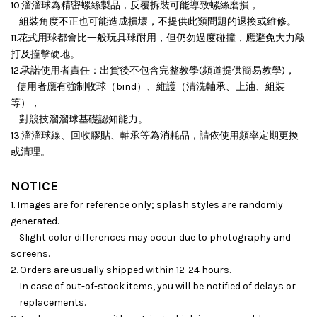
10.溜溜球為精密螺絲製品，反覆拆裝可能導致螺絲磨損，
組裝角度不正也可能造成損壞，
不提供此類問題的退換或維修。
11.花式用球都會比一般玩具球耐用，但仍勿過度碰撞，應避免大力敲
打及撞擊硬地。
12.承諾使用者責任：出貨後不包含完整教學(頻道提供簡易教學)，
使用者應有強制收球（bind）、維護（清洗軸承、上油、組裝
等），
對競技溜溜球基礎認知能力。
13.溜溜球線、回收膠貼、軸承等為消耗品，請依使用頻率定期更換
或清理。
NOTICE
1. Images are for reference only; splash styles are randomly
generated.
Slight color differences may occur due to photography and
screens.
2. Orders are usually shipped within 12-24 hours.
In case of out-of-stock items, you will be notified of delays or
replacements.