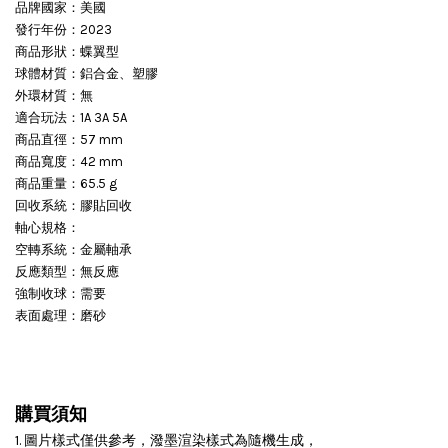
品牌國家：美國
發行年份：2023
商品形狀：蝶翼型
球體材質：鋁合金、塑膠
外環材質：無
適合玩法：1A 3A 5A
商品直徑：57 mm
商品寬度：42 mm
商品重量：65.5 g
回收系統：膠貼回收
軸心規格：
空轉系統：金屬軸承
反應類型：無反應
強制收球：需要
表面處理：磨砂
購買須知
1. 圖片樣式僅供參考，潑墨渲染樣式為隨機生成，