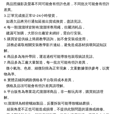
商品照攝影及螢幕不同可能會有些許色差，不同批次可能會有些許
差異。
3. 訂單完成後正常12-24小時發貨，
如遇欠品將另行通知延後出貨或換貨，盡請見諒。
4. 每一顆溜溜球皆附有溜溜球專用繩，但屬消耗品，
建議可加購，大部分出廠皆未綁好，需自行安裝。
5. 購買皆提供線上簡易教學諮詢，如不會安裝或使用，
請務必索取相關安裝教學影片連結，避免造成器材損壞與認知誤
解。
6. 商品多為海外帶回，運送過程可能導致包裝瑕疵請見諒。
7. 商品多為工廠大量製造，每一批次可能有些許差異，
微小氣泡、色差、細微刮痕為正常現象，文案數據僅供參考，以實
物為準。
8. 實體店鋪與網路價格各平台取得成本差異，
價格及品項可能會有些許差異請理解。
9. 平台販售為專業花式溜溜球商品，非一般玩具球，購買前請理
解。
10.溜溜球為精密螺絲製品，反覆拆裝可能導致螺絲磨損，
組裝角度不正也可能造成損壞，
不提供此類問題的退換或維修。