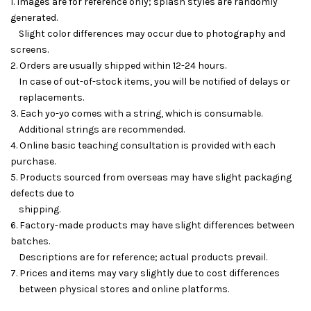
1. Images are for reference only; splash styles are randomly
generated.
Slight color differences may occur due to photography and
screens.
2. Orders are usually shipped within 12-24 hours.
In case of out-of-stock items, you will be notified of delays or
replacements.
3. Each yo-yo comes with a string, which is consumable.
Additional strings are recommended.
4. Online basic teaching consultation is provided with each
purchase.
5. Products sourced from overseas may have slight packaging
defects due to
shipping.
6. Factory-made products may have slight differences between
batches.
Descriptions are for reference; actual products prevail.
7. Prices and items may vary slightly due to cost differences
between physical stores and online platforms.