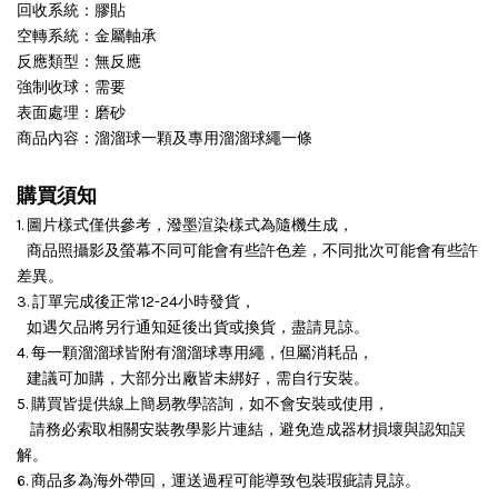
回收系統：膠貼
空轉系統：金屬軸承
反應類型：無反應
強制收球：需要
表面處理：磨砂
商品內容：溜溜球一顆及專用溜溜球繩一條
購買須知
1. 圖片樣式僅供參考，潑墨渲染樣式為隨機生成，
商品照攝影及螢幕不同可能會有些許色差，不同批次可能會有些許
差異。
3. 訂單完成後正常12-24小時發貨，
如遇欠品將另行通知延後出貨或換貨，盡請見諒。
4. 每一顆溜溜球皆附有溜溜球專用繩，但屬消耗品，
建議可加購，大部分出廠皆未綁好，需自行安裝。
5. 購買皆提供線上簡易教學諮詢，如不會安裝或使用，
請務必索取相關安裝教學影片連結，避免造成器材損壞與認知誤
解。
6. 商品多為海外帶回，運送過程可能導致包裝瑕疵請見諒。