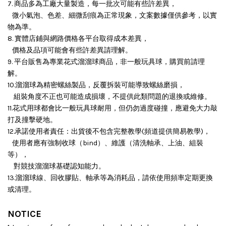
7. 商品多為工廠大量製造，每一批次可能有些許差異，
微小氣泡、色差、細微刮痕為正常現象，文案數據僅供參考，以實
物為準。
8. 實體店鋪與網路價格各平台取得成本差異，
價格及品項可能會有些許差異請理解。
9. 平台販售為專業花式溜溜球商品，非一般玩具球，購買前請理
解。
10.溜溜球為精密螺絲製品，反覆拆裝可能導致螺絲磨損，
組裝角度不正也可能造成損壞，
不提供此類問題的退換或維修。
11.花式用球都會比一般玩具球耐用，但仍勿過度碰撞，應避免大力敲
打及撞擊硬地。
12.承諾使用者責任：出貨後不包含完整教學(頻道提供簡易教學)，
使用者應有強制收球（bind）、維護（清洗軸承、上油、組裝
等），
對競技溜溜球基礎認知能力。
13.溜溜球線、回收膠貼、軸承等為消耗品，請依使用頻率定期更換
或清理。
NOTICE