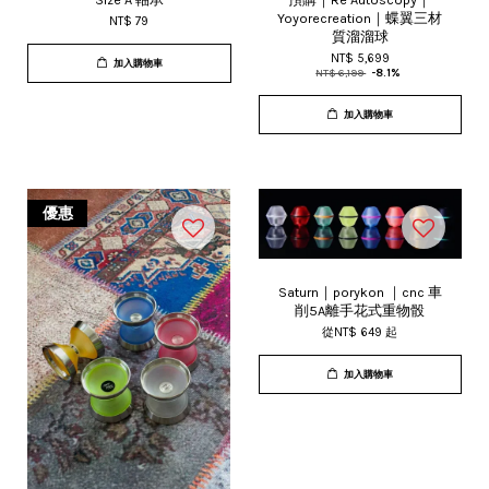
Yoyorecreation｜蝶翼三材
NT$ 79
質溜溜球
NT$ 5,699
加入購物車
NT$ 6,199
-8.1%
加入購物車
優惠
Saturn｜porykon ｜cnc 車
削5A離手花式重物骰
從
NT$ 649
起
加入購物車