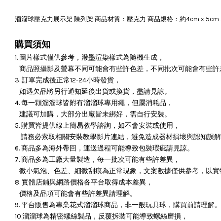
溜溜球壓克力展示架 陳列架 商品材質：壓克力 商品規格：約4cm x 5cm
購買須知
1. 圖片樣式僅供參考，潑墨渲染樣式為隨機生成，
商品照攝影及螢幕不同可能會有些許色差，不同批次可能會有些許
3. 訂單完成後正常12-24小時發貨，
如遇欠品將另行通知延後出貨或換貨，盡請見諒。
4. 每一顆溜溜球皆附有溜溜球專用繩，但屬消耗品，
建議可加購，大部分出廠皆未綁好，需自行安裝。
5. 購買皆提供線上簡易教學諮詢，如不會安裝或使用，
請務必索取相關安裝教學影片連結，避免造成器材損壞與認知誤解
6. 商品多為海外帶回，運送過程可能導致包裝瑕疵請見諒。
7. 商品多為工廠大量製造，每一批次可能有些許差異，
微小氣泡、色差、細微刮痕為正常現象，文案數據僅供參考，以實
8. 實體店鋪與網路價格各平台取得成本差異，
價格及品項可能會有些許差異請理解。
9. 平台販售為專業花式溜溜球商品，非一般玩具球，購買前請理解
10.溜溜球為精密螺絲製品，反覆拆裝可能導致螺絲磨損，