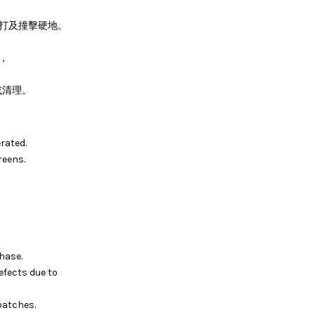
敲打及撞擊硬地。
，
或清理。
rated.
reens.
hase.
efects due to
batches.