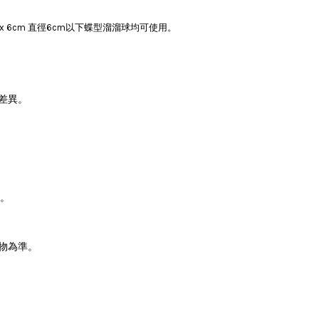
 x 6cm 直徑6cm以下蝶型溜溜球均可使用。
差異。
。
物為準。
。