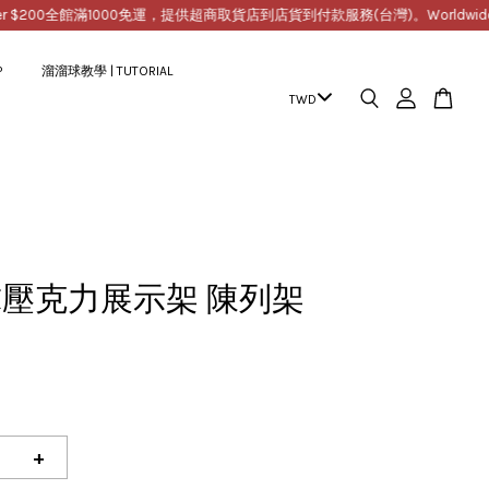
00
全館滿1000免運，提供超商取貨店到店貨到付款服務(台灣)。Worldwide Free Shi
P
溜溜球教學 | TUTORIAL
壓克力展示架 陳列架
+