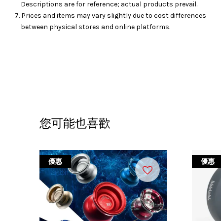
Descriptions are for reference; actual products prevail.
7. Prices and items may vary slightly due to cost differences
between physical stores and online platforms.
您可能也喜歡
優惠
優惠