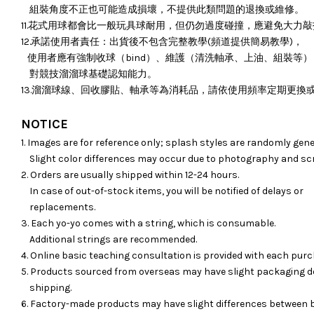
組裝角度不正也可能造成損壞，
不提供此類問題的退換或維修。
11.花式用球都會比一般玩具球耐用，但仍勿過度碰撞，應避免大力
12.承諾使用者責任：出貨後不包含完整教學(頻道提供簡易教學)，
使用者應有強制收球（bind）、維護（清洗軸承、上油、組裝等）
對競技溜溜球基礎認知能力。
13.溜溜球線、回收膠貼、軸承等為消耗品，請依使用頻率定期更換
NOTICE
1. Images are for reference only; splash styles are randomly gene
Slight color differences may occur due to photography and sc
2. Orders are usually shipped within 12-24 hours.
In case of out-of-stock items, you will be notified of delays or
replacements.
3. Each yo-yo comes with a string, which is consumable.
Additional strings are recommended.
4. Online basic teaching consultation is provided with each purc
5. Products sourced from overseas may have slight packaging d
shipping.
6. Factory-made products may have slight differences between 