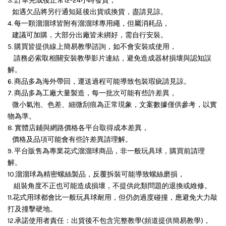
3. 訂單完成後正常12-24小時發貨，
如遇欠品將另行通知延後出貨或換貨，盡請見諒。
4. 每一顆溜溜球皆附有溜溜球專用繩，但屬消耗品，
建議可加購，大部分出廠皆未綁好，需自行安裝。
5. 購買皆提供線上簡易教學諮詢，如不會安裝或使用，
請務必索取相關安裝教學影片連結，避免造成器材損壞與認知誤
解。
6. 商品多為海外帶回，運送過程可能導致包裝瑕疵請見諒。
7. 商品多為工廠大量製造，每一批次可能有些許差異，
微小氣泡、色差、細微刮痕為正常現象，文案數據僅供參考，以實
物為準。
8. 實體店鋪與網路價格各平台取得成本差異，
價格及品項可能會有些許差異請理解。
9. 平台販售為專業花式溜溜球商品，非一般玩具球，購買前請理
解。
10.溜溜球為精密螺絲製品，反覆拆裝可能導致螺絲磨損，
組裝角度不正也可能造成損壞，
不提供此類問題的退換或維修。
11.花式用球都會比一般玩具球耐用，但仍勿過度碰撞，應避免大力敲
打及撞擊硬地。
12.承諾使用者責任：出貨後不包含完整教學(頻道提供簡易教學)，