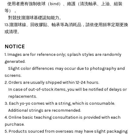
使用者應有強制收球（bind）、維護（清洗軸承、上油、組裝
等），
對競技溜溜球基礎認知能力。
13.溜溜球線、回收膠貼、軸承等為消耗品，請依使用頻率定期更換
或清理。
NOTICE
1. Images are for reference only; splash styles are randomly
generated.
Slight color differences may occur due to photography and
screens.
2. Orders are usually shipped within 12-24 hours.
In case of out-of-stock items, you will be notified of delays or
replacements.
3. Each yo-yo comes with a string, which is consumable.
Additional strings are recommended.
4. Online basic teaching consultation is provided with each
purchase.
5. Products sourced from overseas may have slight packaging