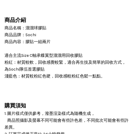
商品介紹
商品名稱：溜溜球膠貼
商品品牌：Sochi
商品內容：膠貼一組兩片
適合主流Size C軸承蝶翼型溜溜用回收膠貼
粉紅：材質較軟，回收感覺較緊，適合再生技及簡單的回收方式，
為Sochi隊伍首選膠貼
淺藍色：材質較粉紅色硬，回收感較粉紅色鬆一點點。
購買須知
1. 圖片樣式僅供參考，潑墨渲染樣式為隨機生成，
商品照攝影及螢幕不同可能會有些許色差，不同批次可能會有些許
差異。