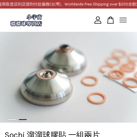
店到店貨到付款服務(台灣)。Worldwide Free Shipping over $200
全館滿1
您的購物車目前還是空的。
繼續購物
Sochi 溜溜球膠貼 一組兩片