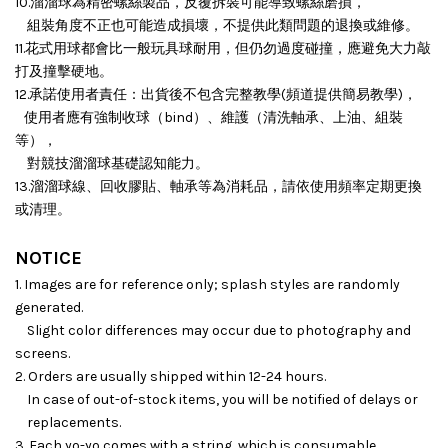
10.溜溜球為精密螺絲製品，反覆拆裝可能導致螺絲磨損，
組裝角度不正也可能造成損壞，
不提供此類問題的退換或維修。
11.花式用球都會比一般玩具球耐用，但仍勿過度碰撞，應避免大力敲
打及撞擊硬地。
12.承諾使用者責任：出貨後不包含完整教學(頻道提供簡易教學)，
使用者應有強制收球（bind）、維護（清洗軸承、上油、組裝
等），
對競技溜溜球基礎認知能力。
13.溜溜球線、回收膠貼、軸承等為消耗品，請依使用頻率定期更換
或清理。
NOTICE
1. Images are for reference only; splash styles are randomly
generated.
Slight color differences may occur due to photography and
screens.
2. Orders are usually shipped within 12-24 hours.
In case of out-of-stock items, you will be notified of delays or
replacements.
3. Each yo-yo comes with a string, which is consumable.