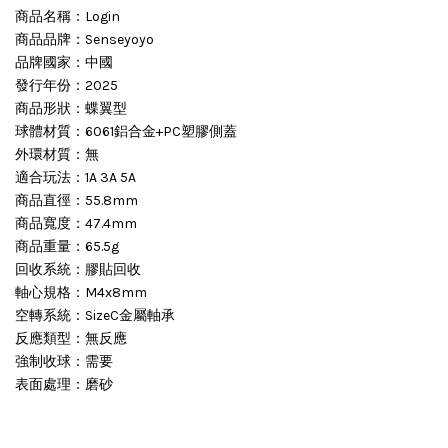
商品名稱：Login
商品品牌：Senseyoyo
品牌國家：中國
發行年份：2025
商品形狀：蝶翼型
球體材質：6061鋁合金+PC塑膠側蓋
外環材質：無
適合玩法：1A 3A 5A
商品直徑：55.8mm
商品寬度：47.4mm
商品重量：65.5g
回收系統：膠貼回收
軸心規格：M4x8mm
空轉系統：SizeC金屬軸承
反應類型：無反應
強制收球：需要
表面處理：磨砂