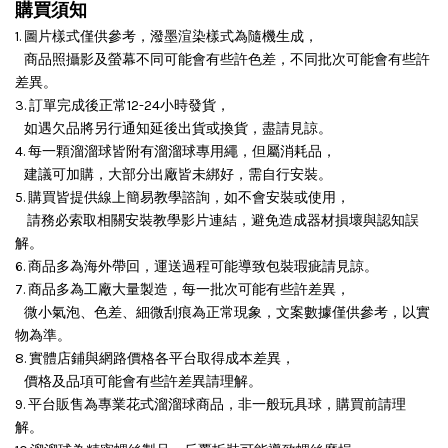
購買須知
1. 圖片樣式僅供參考，潑墨渲染樣式為隨機生成，
商品照攝影及螢幕不同可能會有些許色差，不同批次可能會有些許
差異。
3. 訂單完成後正常12-24小時發貨，
如遇欠品將另行通知延後出貨或換貨，盡請見諒。
4. 每一顆溜溜球皆附有溜溜球專用繩，但屬消耗品，
建議可加購，大部分出廠皆未綁好，需自行安裝。
5. 購買皆提供線上簡易教學諮詢，如不會安裝或使用，
請務必索取相關安裝教學影片連結，避免造成器材損壞與認知誤
解。
6. 商品多為海外帶回，運送過程可能導致包裝瑕疵請見諒。
7. 商品多為工廠大量製造，每一批次可能有些許差異，
微小氣泡、色差、細微刮痕為正常現象，文案數據僅供參考，以實
物為準。
8. 實體店鋪與網路價格各平台取得成本差異，
價格及品項可能會有些許差異請理解。
9. 平台販售為專業花式溜溜球商品，非一般玩具球，購買前請理
解。