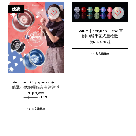
優惠
Saturn｜porykon ｜cnc 車
削5A離手花式重物骰
從
NT$ 649
起
加入購物車
Remure｜C3yoyodesign｜
蝶翼不銹鋼環鋁合金溜溜球
NT$ 3,899
NT$ 4,199
-7.1%
加入購物車