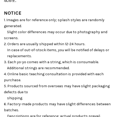
或清理。
NOTICE
1. Images are for reference only; splash styles are randomly
generated.
Slight color differences may occur due to photography and
screens.
2. Orders are usually shipped within 12-24 hours.
In case of out-of-stock items, you will be notified of delays or
replacements.
3. Each yo-yo comes with a string, which is consumable.
Additional strings are recommended.
4. Online basic teaching consultation is provided with each
purchase.
5. Products sourced from overseas may have slight packaging
defects due to
shipping.
6. Factory-made products may have slight differences between
batches.
Descriptions are for reference; actual products prevail.