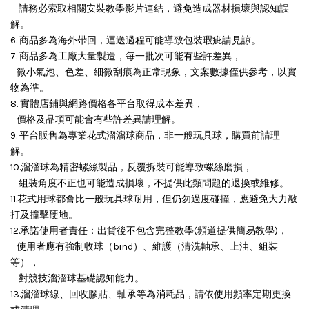
請務必索取相關安裝教學影片連結，避免造成器材損壞與認知誤
解。
6. 商品多為海外帶回，運送過程可能導致包裝瑕疵請見諒。
7. 商品多為工廠大量製造，每一批次可能有些許差異，
微小氣泡、色差、細微刮痕為正常現象，文案數據僅供參考，以實
物為準。
8. 實體店鋪與網路價格各平台取得成本差異，
價格及品項可能會有些許差異請理解。
9. 平台販售為專業花式溜溜球商品，非一般玩具球，購買前請理
解。
10.溜溜球為精密螺絲製品，反覆拆裝可能導致螺絲磨損，
組裝角度不正也可能造成損壞，
不提供此類問題的退換或維修。
11.花式用球都會比一般玩具球耐用，但仍勿過度碰撞，應避免大力敲
打及撞擊硬地。
12.承諾使用者責任：出貨後不包含完整教學(頻道提供簡易教學)，
使用者應有強制收球（bind）、維護（清洗軸承、上油、組裝
等），
對競技溜溜球基礎認知能力。
13.溜溜球線、回收膠貼、軸承等為消耗品，請依使用頻率定期更換