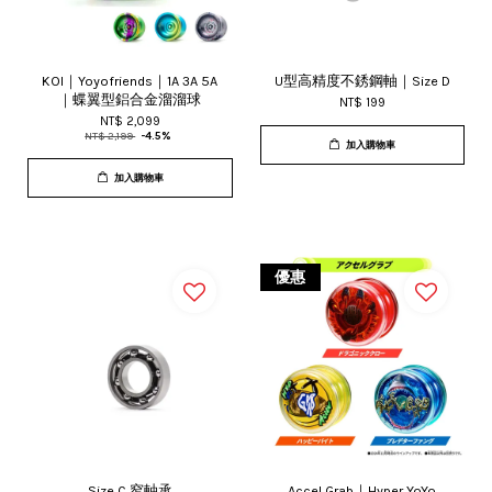
KOI｜Yoyofriends｜1A 3A 5A
U型高精度不銹鋼軸｜Size D
｜蝶翼型鋁合金溜溜球
NT$ 199
NT$ 2,099
NT$ 2,199
-4.5%
加入購物車
加入購物車
優惠
Size C 窄軸承
Accel Grab｜Hyper YoYo