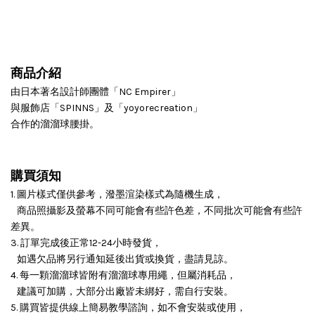
商品介紹
由日本著名設計師團體「NC Empirer」
與服飾店「SPINNS」及「yoyorecreation」
合作的溜溜球腰掛。
購買須知
1. 圖片樣式僅供參考，潑墨渲染樣式為隨機生成，
商品照攝影及螢幕不同可能會有些許色差，不同批次可能會有些許
差異。
3. 訂單完成後正常12-24小時發貨，
如遇欠品將另行通知延後出貨或換貨，盡請見諒。
4. 每一顆溜溜球皆附有溜溜球專用繩，但屬消耗品，
建議可加購，大部分出廠皆未綁好，需自行安裝。
5. 購買皆提供線上簡易教學諮詢，如不會安裝或使用，