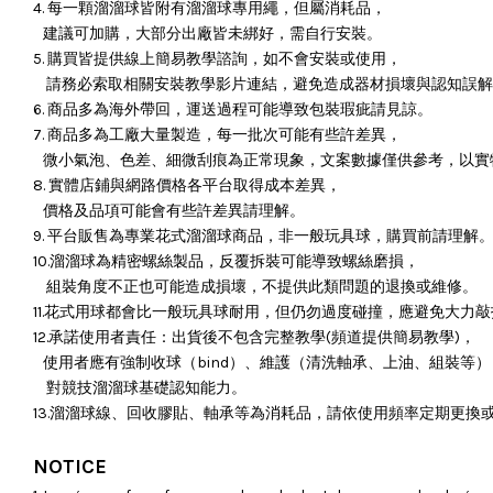
4. 每一顆溜溜球皆附有溜溜球專用繩，但屬消耗品，
建議可加購，大部分出廠皆未綁好，需自行安裝。
5. 購買皆提供線上簡易教學諮詢，如不會安裝或使用，
請務必索取相關安裝教學影片連結，避免造成器材損壞與認知誤解
6. 商品多為海外帶回，運送過程可能導致包裝瑕疵請見諒。
7. 商品多為工廠大量製造，每一批次可能有些許差異，
微小氣泡、色差、細微刮痕為正常現象，文案數據僅供參考，以實
8. 實體店鋪與網路價格各平台取得成本差異，
價格及品項可能會有些許差異請理解。
9. 平台販售為專業花式溜溜球商品，非一般玩具球，購買前請理解
10.溜溜球為精密螺絲製品，反覆拆裝可能導致螺絲磨損，
組裝角度不正也可能造成損壞，
不提供此類問題的退換或維修。
11.花式用球都會比一般玩具球耐用，但仍勿過度碰撞，應避免大力
12.承諾使用者責任：出貨後不包含完整教學(頻道提供簡易教學)，
使用者應有強制收球（bind）、維護（清洗軸承、上油、組裝等）
對競技溜溜球基礎認知能力。
13.溜溜球線、回收膠貼、軸承等為消耗品，請依使用頻率定期更換
NOTICE