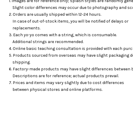
1. Images are for reference only; splash styles are randomly gene
Slight color differences may occur due to photography and sc
2. Orders are usually shipped within 12-24 hours.
In case of out-of-stock items, you will be notified of delays or
replacements.
3. Each yo-yo comes with a string, which is consumable.
Additional strings are recommended.
4. Online basic teaching consultation is provided with each purc
5. Products sourced from overseas may have slight packaging d
shipping.
6. Factory-made products may have slight differences between 
Descriptions are for reference; actual products prevail.
7. Prices and items may vary slightly due to cost differences
between physical stores and online platforms.