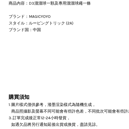
商品內容：D3溜溜球一顆及專用溜溜球繩一條
ブランド
：MAGICYOYO
スタイル：ルーピングトリック (2A)
ブランド国
：
中国
購買須知
1. 圖片樣式僅供參考，潑墨渲染樣式為隨機生成，
商品照攝影及螢幕不同可能會有些許色差，不同批次可能會有些許
3. 訂單完成後正常12-24小時發貨，
如遇欠品將另行通知延後出貨或換貨，盡請見諒。