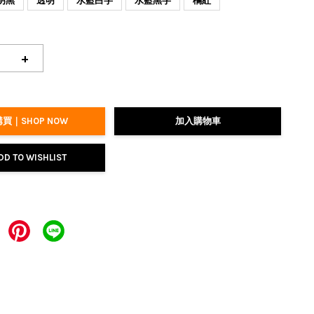
明黑
透明
水藍白字
水藍黑字
橘紅
+
買｜SHOP NOW
加入購物車
DD TO WISHLIST