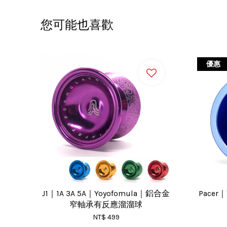
您可能也喜歡
優惠
J1｜1A 3A 5A｜Yoyofomula｜鋁合金
Pacer
窄軸承有反應溜溜球
NT$ 499