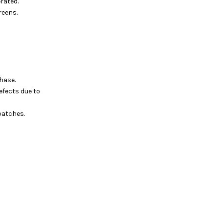
rated.
reens.
hase.
efects due to
batches.