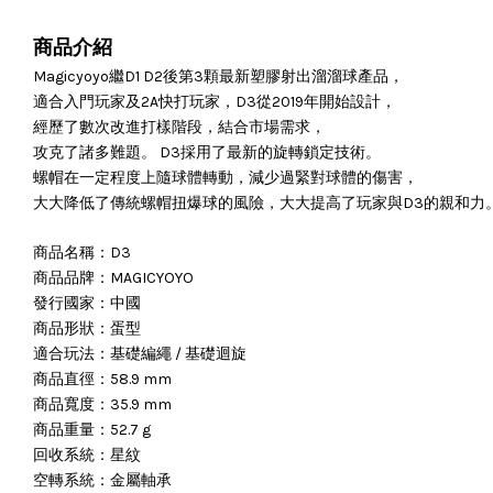
商品介紹
Magicyoyo繼D1 D2後第3顆最新塑膠射出溜溜球產品，
適合入門玩家及2A快打玩家，D3從2019年開始設計，
經歷了數次改進打樣階段，結合市場需求，
攻克了諸多難題。 D3採用了最新的旋轉鎖定技術。
螺帽在一定程度上隨球體轉動，減少過緊對球體的傷害，
大大降低了傳統螺帽扭爆球的風險，大大提高了玩家與D3的親和力
商品名稱：D3
商品品牌：MAGICYOYO
發行國家：中國
商品形狀：蛋型
適合玩法：基礎編繩 / 基礎迴旋
商品直徑：58.9 mm
商品寬度：35.9 mm
商品重量：52.7 g
回收系統：星紋
空轉系統：金屬軸承