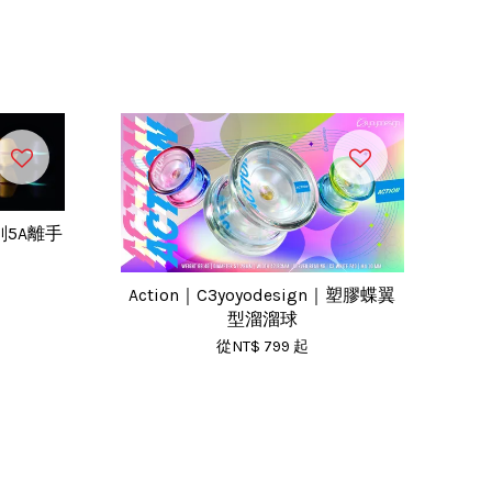
車削5A離手
Action｜C3yoyodesign｜塑膠蝶翼
型溜溜球
從
NT$ 799
起