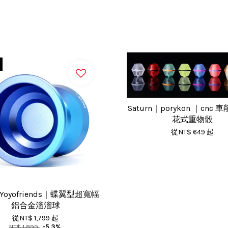
Saturn｜porykon ｜cnc 
花式重物骰
從
NT$ 649
起
｜Yoyofriends｜蝶翼型超寬幅
鋁合金溜溜球
從
NT$ 1,799
起
NT$ 1,899
-5.3%