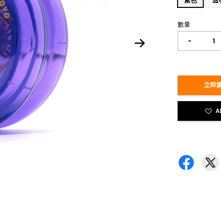
紫色
透
數量
-
立即購
A