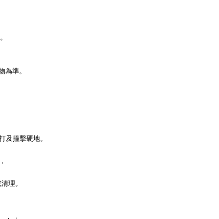
。
物為準。
。
敲打及撞擊硬地。
，
或清理。