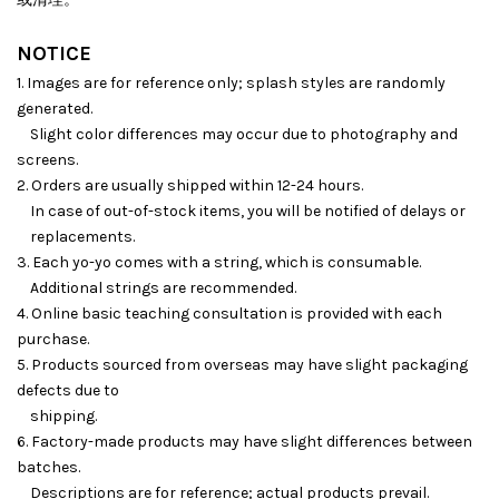
NOTICE
1. Images are for reference only; splash styles are randomly
generated.
Slight color differences may occur due to photography and
screens.
2. Orders are usually shipped within 12-24 hours.
In case of out-of-stock items, you will be notified of delays or
replacements.
3. Each yo-yo comes with a string, which is consumable.
Additional strings are recommended.
4. Online basic teaching consultation is provided with each
purchase.
5. Products sourced from overseas may have slight packaging
defects due to
shipping.
6. Factory-made products may have slight differences between
batches.
Descriptions are for reference; actual products prevail.