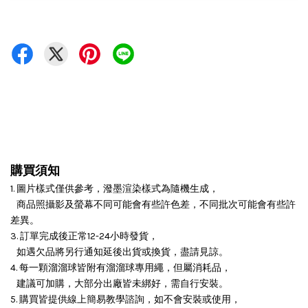
購買須知
1. 圖片樣式僅供參考，潑墨渲染樣式為隨機生成，
商品照攝影及螢幕不同可能會有些許色差，不同批次可能會有些許
差異。
3. 訂單完成後正常12-24小時發貨，
如遇欠品將另行通知延後出貨或換貨，盡請見諒。
4. 每一顆溜溜球皆附有溜溜球專用繩，但屬消耗品，
建議可加購，大部分出廠皆未綁好，需自行安裝。
5. 購買皆提供線上簡易教學諮詢，如不會安裝或使用，