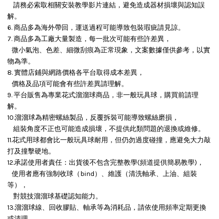
請務必索取相關安裝教學影片連結，避免造成器材損壞與認知誤
解。
6. 商品多為海外帶回，運送過程可能導致包裝瑕疵請見諒。
7. 商品多為工廠大量製造，每一批次可能有些許差異，
微小氣泡、色差、細微刮痕為正常現象，文案數據僅供參考，以實
物為準。
8. 實體店鋪與網路價格各平台取得成本差異，
價格及品項可能會有些許差異請理解。
9. 平台販售為專業花式溜溜球商品，非一般玩具球，購買前請理
解。
10.溜溜球為精密螺絲製品，反覆拆裝可能導致螺絲磨損，
組裝角度不正也可能造成損壞，
不提供此類問題的退換或維修。
11.花式用球都會比一般玩具球耐用，但仍勿過度碰撞，應避免大力敲
打及撞擊硬地。
12.承諾使用者責任：出貨後不包含完整教學(頻道提供簡易教學)，
使用者應有強制收球（bind）、維護（清洗軸承、上油、組裝
等），
對競技溜溜球基礎認知能力。
13.溜溜球線、回收膠貼、軸承等為消耗品，請依使用頻率定期更換
或清理。