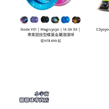
Node Y01｜Magicyoyo｜1A 3A 5A｜
C3yoyo
專業競技型蝶翼金屬溜溜球
從
NT$ 699
起