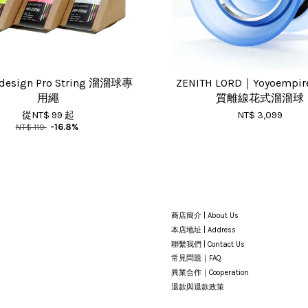
design Pro String 溜溜球專
ZENITH LORD｜Yoyoemp
用繩
質離線花式溜溜球
從
NT$ 99
起
NT$ 3,099
NT$ 119
-16.8%
商店簡介 | About Us
本店地址 | Address
聯繫我們 | Contact Us
常見問題｜FAQ
異業合作｜Cooperation
退款與退款政策