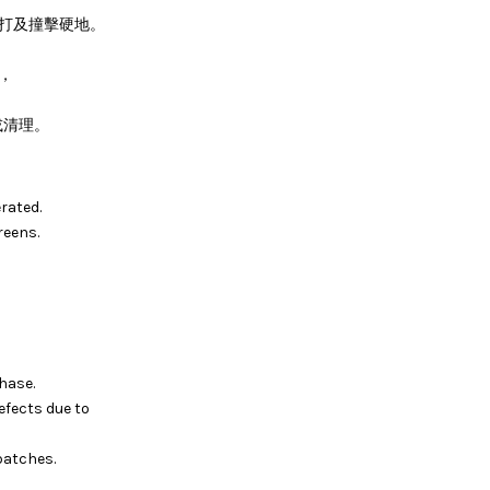
敲打及撞擊硬地。
，
或清理。
rated.
reens.
hase.
efects due to
batches.