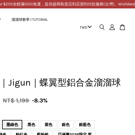
00
全館滿1000免運，提供超商取貨店到店貨到付款服務(台灣)。Worldwide Free Shi
P
溜溜球教學 | TUTORIAL
da｜Jigun｜蝶翼型鋁合金溜溜球
9
NT$ 1,199
-8.3%
墨綠色
黑色
紫色
銀色
銀藍色
綠色
粉紅色
藍粉銀
亞洲賽2026限定 紫