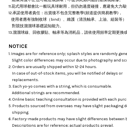
11.花式用球都會比一般玩具球耐用，但仍勿過度碰撞，應避免大力
12.承諾使用者責任：出貨後不包含完整教學(頻道提供簡易教學)，
使用者應有強制收球（bind）、維護（清洗軸承、上油、組裝等）
對競技溜溜球基礎認知能力。
13.溜溜球線、回收膠貼、軸承等為消耗品，請依使用頻率定期更換
NOTICE
1. Images are for reference only; splash styles are randomly gene
Slight color differences may occur due to photography and sc
2. Orders are usually shipped within 12-24 hours.
In case of out-of-stock items, you will be notified of delays or
replacements.
3. Each yo-yo comes with a string, which is consumable.
Additional strings are recommended.
4. Online basic teaching consultation is provided with each purc
5. Products sourced from overseas may have slight packaging d
shipping.
6. Factory-made products may have slight differences between 
Descriptions are for reference; actual products prevail.