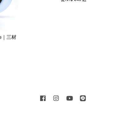
ire｜三材
Facebook
Instagram
YouTube
Line