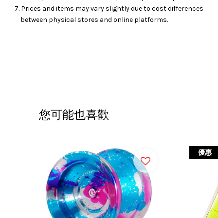
7. Prices and items may vary slightly due to cost differences
between physical stores and online platforms.
您可能也喜歡
優惠