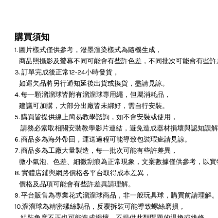
購買須知
1. 圖片樣式僅供參考，潑墨渲染樣式為隨機生成，
商品照攝影及螢幕不同可能會有些許色差，不同批次可能會有些許
3. 訂單完成後正常12-24小時發貨，
如遇欠品將另行通知延後出貨或換貨，盡請見諒。
4. 每一顆溜溜球皆附有溜溜球專用繩，但屬消耗品，
建議可加購，大部分出廠皆未綁好，需自行安裝。
5. 購買皆提供線上簡易教學諮詢，如不會安裝或使用，
請務必索取相關安裝教學影片連結，避免造成器材損壞與認知誤解
6. 商品多為海外帶回，運送過程可能導致包裝瑕疵請見諒。
7. 商品多為工廠大量製造，每一批次可能有些許差異，
微小氣泡、色差、細微刮痕為正常現象，文案數據僅供參考，以實
8. 實體店鋪與網路價格各平台取得成本差異，
價格及品項可能會有些許差異請理解。
9. 平台販售為專業花式溜溜球商品，非一般玩具球，購買前請理解
10.溜溜球為精密螺絲製品，反覆拆裝可能導致螺絲磨損，
組裝角度不正也可能造成損壞，
不提供此類問題的退換或維修。