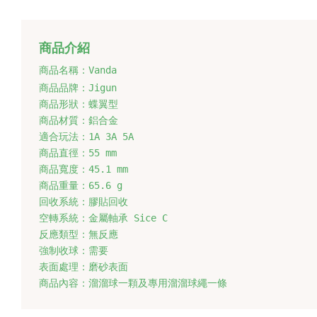
商品介紹
商品名稱：Vanda
商品品牌：Jigun
商品形狀：蝶翼型
商品材質：鋁合金
適合玩法：1A 3A 5A
商品直徑：55 mm
商品寬度：45.1 mm
商品重量：65.6 g
回收系統：膠貼回收
空轉系統：金屬軸承 
Sice C
反應類型：無反應
強制收球：需要
表
面處理：磨砂表面
商品內容：溜溜球一顆及專用溜溜球繩一條