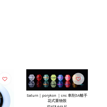
Saturn｜porykon ｜cnc 車削5A離手
花式重物骰
從
NT$ 649
起