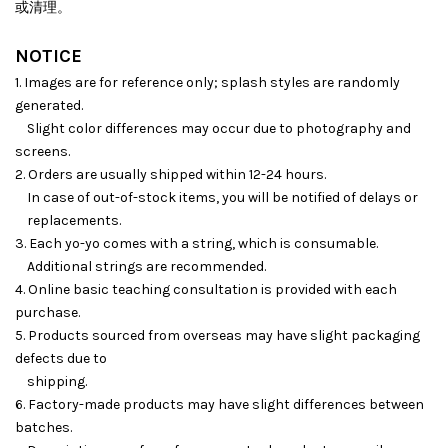
或清理。
NOTICE
1. Images are for reference only; splash styles are randomly
generated.
Slight color differences may occur due to photography and
screens.
2. Orders are usually shipped within 12-24 hours.
In case of out-of-stock items, you will be notified of delays or
replacements.
3. Each yo-yo comes with a string, which is consumable.
Additional strings are recommended.
4. Online basic teaching consultation is provided with each
purchase.
5. Products sourced from overseas may have slight packaging
defects due to
shipping.
6. Factory-made products may have slight differences between
batches.