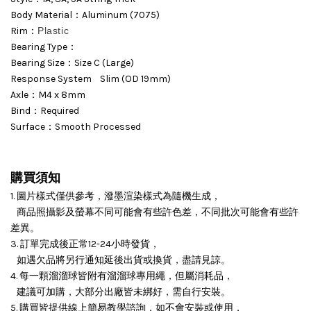
Body Material：Aluminum (7075)
Rim：
Plastic
Bearing Type：
Bearing Size：Size C (Large)
Response System Slim (OD 19mm)
Axle：M4 x 8mm
Bind：Required
Surface：Smooth Processed
購買須知
1. 圖片樣式僅供參考，潑墨渲染樣式為隨機生成，
商品照攝影及螢幕不同可能會有些許色差，不同批次可能會有些許
差異。
3. 訂單完成後正常12-24小時發貨，
如遇欠品將另行通知延後出貨或換貨，盡請見諒。
4. 每一顆溜溜球皆附有溜溜球專用繩，但屬消耗品，
建議可加購，大部分出廠皆未綁好，需自行安裝。
5. 購買皆提供線上簡易教學諮詢，如不會安裝或使用，