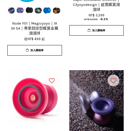
C3yoyodesign｜超寬蝶翼溜
溜球
NT$ 5,599
NT$ 6,099
-8.2%
Node Y01｜Magicyoyo｜1A
3A 5A｜專業競技型蝶翼金屬
加入購物車
溜溜球
從
NT$ 699
起
加入購物車