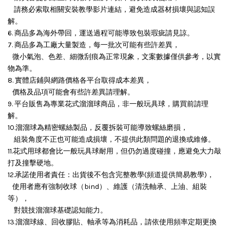
請務必索取相關安裝教學影片連結，避免造成器材損壞與認知誤
解。
6. 商品多為海外帶回，運送過程可能導致包裝瑕疵請見諒。
7. 商品多為工廠大量製造，每一批次可能有些許差異，
微小氣泡、色差、細微刮痕為正常現象，文案數據僅供參考，以實
物為準。
8. 實體店鋪與網路價格各平台取得成本差異，
價格及品項可能會有些許差異請理解。
9. 平台販售為專業花式溜溜球商品，非一般玩具球，購買前請理
解。
10.溜溜球為精密螺絲製品，反覆拆裝可能導致螺絲磨損，
組裝角度不正也可能造成損壞，
不提供此類問題的退換或維修。
11.花式用球都會比一般玩具球耐用，但仍勿過度碰撞，應避免大力敲
打及撞擊硬地。
12.承諾使用者責任：出貨後不包含完整教學(頻道提供簡易教學)，
使用者應有強制收球（bind）、維護（清洗軸承、上油、組裝
等），
對競技溜溜球基礎認知能力。
13.溜溜球線、回收膠貼、軸承等為消耗品，請依使用頻率定期更換