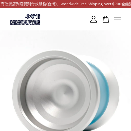
到店貨到付款服務(台灣)。Worldwide Free Shipping over $200
全館滿1
您的購物車目前還是空的。
繼續購物