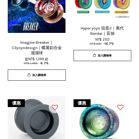
Hyper yoyo 扭蛋2｜萬代
Bandai｜盲抽
NT$ 250
Imagine Breaker｜
NT$ 300
-16.7%
C3yoyodesign｜蝶翼鋁合金
溜溜球
加入購物車
從
NT$ 1,399
起
NT$ 1,499
-6.7%
加入購物車
優惠
優惠