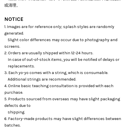
或清理。
NOTICE
1. Images are for reference only; splash styles are randomly
generated.
Slight color differences may occur due to photography and
screens.
2. Orders are usually shipped within 12-24 hours.
In case of out-of-stock items, you will be notified of delays or
replacements.
3. Each yo-yo comes with a string, which is consumable.
Additional strings are recommended.
4. Online basic teaching consultation is provided with each
purchase.
5. Products sourced from overseas may have slight packaging
defects due to
shipping.
6. Factory-made products may have slight differences between
batches.