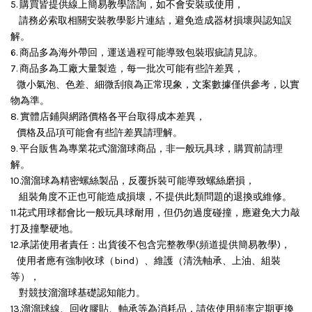
5. 購買皆提供線上簡易教學諮詢，如不會安裝或使用，
請務必索取相關安裝教學影片連結，避免造成器材損壞與認知誤
解。
6. 商品多為海外帶回，運送過程可能導致包裝瑕疵請見諒。
7. 商品多為工廠大量製造，每一批次可能有些許差異，
微小氣泡、色差、細微刮痕為正常現象，文案數據僅供參考，以實
物為準。
8. 實體店鋪與網路價格各平台取得成本差異，
價格及品項可能會有些許差異請理解。
9. 平台販售為專業花式溜溜球商品，非一般玩具球，購買前請理
解。
10.溜溜球為精密螺絲製品，反覆拆裝可能導致螺絲磨損，
組裝角度不正也可能造成損壞，
不提供此類問題的退換或維修。
11.花式用球都會比一般玩具球耐用，但仍勿過度碰撞，應避免大力敲
打及撞擊硬地。
12.承諾使用者責任：出貨後不包含完整教學(頻道提供簡易教學)，
使用者應有強制收球（bind）、維護（清洗軸承、上油、組裝
等），
對競技溜溜球基礎認知能力。
13.溜溜球線、回收膠貼、軸承等為消耗品，請依使用頻率定期更換