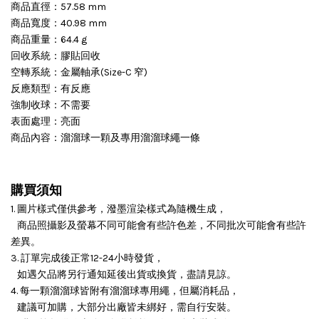
商品直徑：57.58 mm
商品寬度：40.98 mm
商品重量：64.4 g
回收系統：膠貼回收
空轉系統：金屬軸承(Size-C 窄)
反應類型：有反應
強制收球：不需要
表面處理：亮面
商品內容：溜溜球一顆及專用溜溜球繩一條
購買須知
1. 圖片樣式僅供參考，潑墨渲染樣式為隨機生成，
商品照攝影及螢幕不同可能會有些許色差，不同批次可能會有些許
差異。
3. 訂單完成後正常12-24小時發貨，
如遇欠品將另行通知延後出貨或換貨，盡請見諒。
4. 每一顆溜溜球皆附有溜溜球專用繩，但屬消耗品，
建議可加購，大部分出廠皆未綁好，需自行安裝。