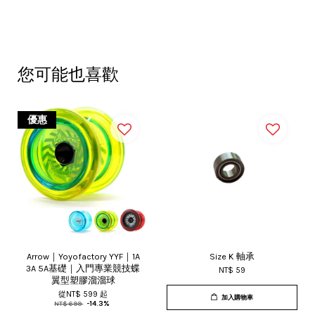
您可能也喜歡
優惠
Arrow｜Yoyofactory YYF｜1A
Size K 軸承
3A 5A基礎｜入門專業競技蝶
NT$ 59
翼型塑膠溜溜球
從
NT$ 599
起
加入購物車
NT$ 699
-14.3%