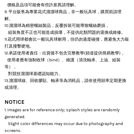
價格及品項可能會有些許差異請理解。
9. 平台販售為專業花式溜溜球商品，非一般玩具球，購買前請理
解。
10.溜溜球為精密螺絲製品，反覆拆裝可能導致螺絲磨損，
組裝角度不正也可能造成損壞，
不提供此類問題的退換或維修。
11.花式用球都會比一般玩具球耐用，但仍勿過度碰撞，應避免大力敲
打及撞擊硬地。
12.承諾使用者責任：出貨後不包含完整教學(頻道提供簡易教學)，
使用者應有強制收球（bind）、維護（清洗軸承、上油、組裝
等），
對競技溜溜球基礎認知能力。
13.溜溜球線、回收膠貼、軸承等為消耗品，請依使用頻率定期更換
或清理。
NOTICE
1. Images are for reference only; splash styles are randomly
generated.
Slight color differences may occur due to photography and
screens.