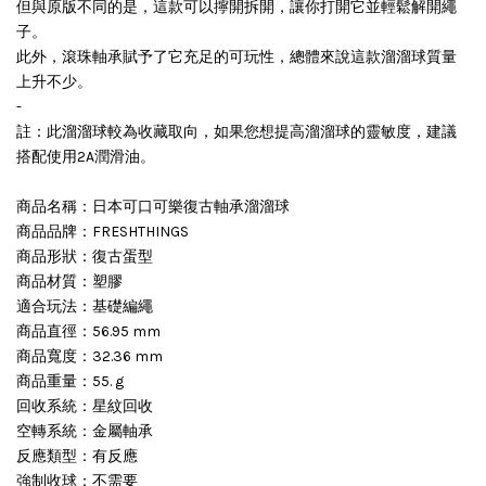
但與原版不同的是，這款可以擰開拆開，讓你打開它並輕鬆解開繩
子。
此外，滾珠軸承賦予了它充足的可玩性，總體來說這款溜溜球質量
上升不少。
-
註：此溜溜球較為收藏取向，如果您想提高溜溜球的靈敏度，建議
搭配使用2A潤滑油。
商品名稱：日本可口可樂復古軸承溜溜球
商品品牌：FRESHTHINGS
商品形狀：復古蛋型
商品材質：塑膠
適合玩法：基礎編繩
商品直徑：56.95 mm
商品寬度：32.36 mm
商品重量：55. g
回收系統：星紋回收
空轉系統：金屬軸承
反應類型：有反應
強制收球：不需要