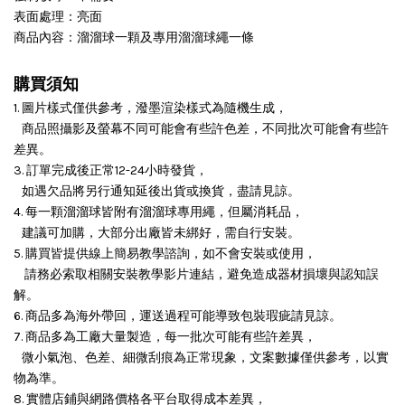
表面處理：亮面
商品內容：溜溜球一顆及專用溜溜球繩一條
購買須知
1. 圖片樣式僅供參考，潑墨渲染樣式為隨機生成，
商品照攝影及螢幕不同可能會有些許色差，不同批次可能會有些許
差異。
3. 訂單完成後正常12-24小時發貨，
如遇欠品將另行通知延後出貨或換貨，盡請見諒。
4. 每一顆溜溜球皆附有溜溜球專用繩，但屬消耗品，
建議可加購，大部分出廠皆未綁好，需自行安裝。
5. 購買皆提供線上簡易教學諮詢，如不會安裝或使用，
請務必索取相關安裝教學影片連結，避免造成器材損壞與認知誤
解。
6. 商品多為海外帶回，運送過程可能導致包裝瑕疵請見諒。
7. 商品多為工廠大量製造，每一批次可能有些許差異，
微小氣泡、色差、細微刮痕為正常現象，文案數據僅供參考，以實
物為準。
8. 實體店鋪與網路價格各平台取得成本差異，