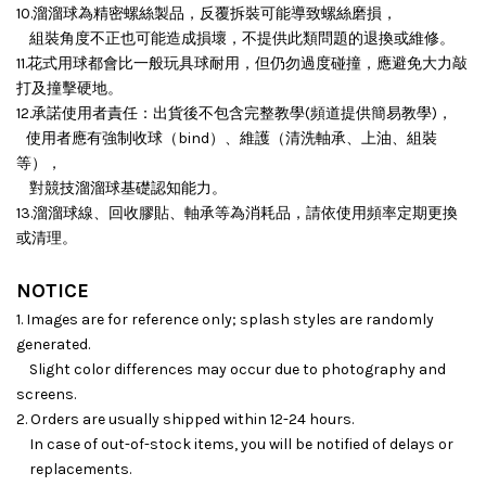
10.溜溜球為精密螺絲製品，反覆拆裝可能導致螺絲磨損，
組裝角度不正也可能造成損壞，
不提供此類問題的退換或維修。
11.花式用球都會比一般玩具球耐用，但仍勿過度碰撞，應避免大力敲
打及撞擊硬地。
12.承諾使用者責任：出貨後不包含完整教學(頻道提供簡易教學)，
使用者應有強制收球（bind）、維護（清洗軸承、上油、組裝
等），
對競技溜溜球基礎認知能力。
13.溜溜球線、回收膠貼、軸承等為消耗品，請依使用頻率定期更換
或清理。
NOTICE
1. Images are for reference only; splash styles are randomly
generated.
Slight color differences may occur due to photography and
screens.
2. Orders are usually shipped within 12-24 hours.
In case of out-of-stock items, you will be notified of delays or
replacements.