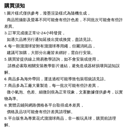
購買須知
1. 圖片樣式僅供參考，潑墨渲染樣式為隨機生成，
商品照攝影及螢幕不同可能會有些許色差，不同批次可能會有些許
差異。
3. 訂單完成後正常12-24小時發貨，
如遇欠品將另行通知延後出貨或換貨，盡請見諒。
4. 每一顆溜溜球皆附有溜溜球專用繩，但屬消耗品，
建議可加購，大部分出廠皆未綁好，需自行安裝。
5. 購買皆提供線上簡易教學諮詢，如不會安裝或使用，
請務必索取相關安裝教學影片連結，避免造成器材損壞與認知誤
解。
6. 商品多為海外帶回，運送過程可能導致包裝瑕疵請見諒。
7. 商品多為工廠大量製造，每一批次可能有些許差異，
微小氣泡、色差、細微刮痕為正常現象，文案數據僅供參考，以實
物為準。
8. 實體店鋪與網路價格各平台取得成本差異，
價格及品項可能會有些許差異請理解。
9. 平台販售為專業花式溜溜球商品，非一般玩具球，購買前請理
解。