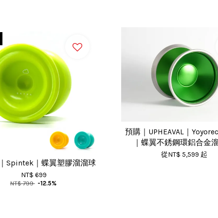
預購｜UPHEAVAL｜Yoyorecr
｜蝶翼不銹鋼環鋁合金
從
NT$ 5,599
起
 2｜Spintek｜蝶翼塑膠溜溜球
NT$ 699
NT$ 799
-12.5%