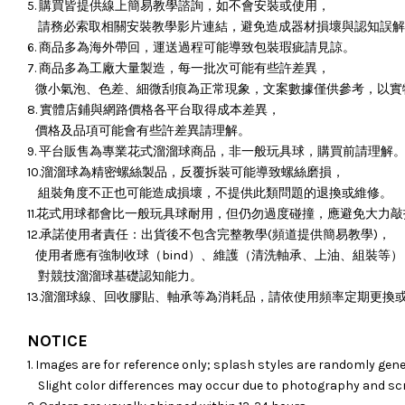
5. 購買皆提供線上簡易教學諮詢，如不會安裝或使用，
請務必索取相關安裝教學影片連結，避免造成器材損壞與認知誤解
6. 商品多為海外帶回，運送過程可能導致包裝瑕疵請見諒。
7. 商品多為工廠大量製造，每一批次可能有些許差異，
微小氣泡、色差、細微刮痕為正常現象，文案數據僅供參考，以實
8. 實體店鋪與網路價格各平台取得成本差異，
價格及品項可能會有些許差異請理解。
9. 平台販售為專業花式溜溜球商品，非一般玩具球，購買前請理解
10.溜溜球為精密螺絲製品，反覆拆裝可能導致螺絲磨損，
組裝角度不正也可能造成損壞，
不提供此類問題的退換或維修。
11.花式用球都會比一般玩具球耐用，但仍勿過度碰撞，應避免大力
12.承諾使用者責任：出貨後不包含完整教學(頻道提供簡易教學)，
使用者應有強制收球（bind）、維護（清洗軸承、上油、組裝等）
對競技溜溜球基礎認知能力。
13.溜溜球線、回收膠貼、軸承等為消耗品，請依使用頻率定期更換
NOTICE
1. Images are for reference only; splash styles are randomly gene
Slight color differences may occur due to photography and sc