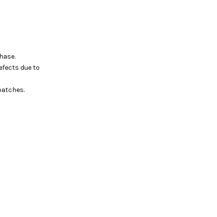
hase.
efects due to
batches.