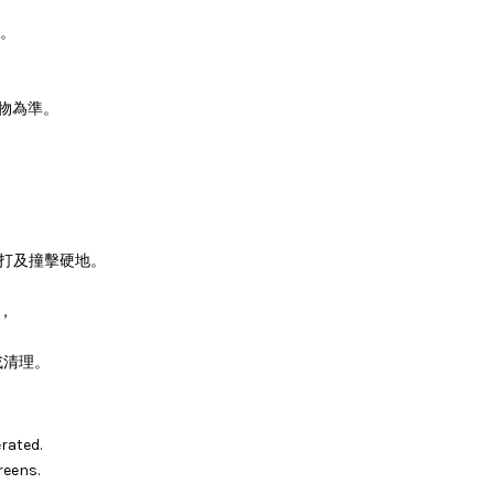
。
物為準。
。
敲打及撞擊硬地。
，
或清理。
rated.
reens.