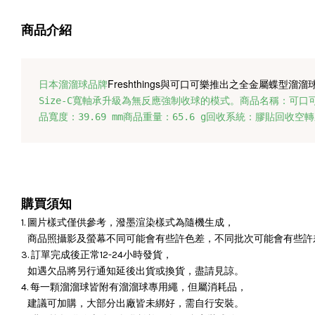
商品介紹
Freshthings與可口可樂推出之全金屬蝶型溜溜
日本溜溜球品牌
Size-C寬軸承升級為無反應強制收球的模式。
商品名稱：可口可
品寬度：39.69 mm商品重量：65.6 g回收系統：膠貼回
購買須知
1. 圖片樣式僅供參考，潑墨渲染樣式為隨機生成，
商品照攝影及螢幕不同可能會有些許色差，不同批次可能會有些許
3. 訂單完成後正常12-24小時發貨，
如遇欠品將另行通知延後出貨或換貨，盡請見諒。
4. 每一顆溜溜球皆附有溜溜球專用繩，但屬消耗品，
建議可加購，大部分出廠皆未綁好，需自行安裝。