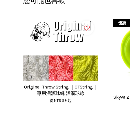
您可能也喜歡
優惠
Original Throw String ｜OTString｜
專用溜溜球繩 溜溜球線
Skyva
從
NT$ 99
起