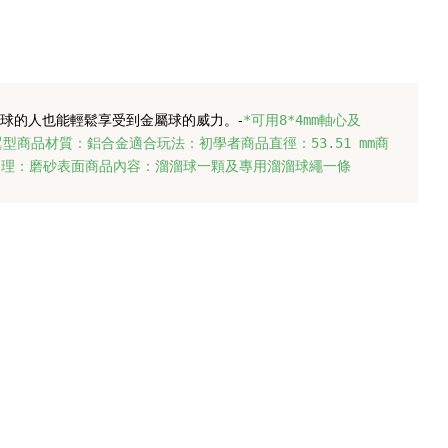
球的人也能輕鬆享受到金屬球的威力。
-
*可用8*4mm軸心及
蝶翼型商品材質：鋁合金適合玩法：初學者商品直徑：53.51 mm商
表面處理：磨砂表面商品內容：溜溜球一顆及專用溜溜球繩一條