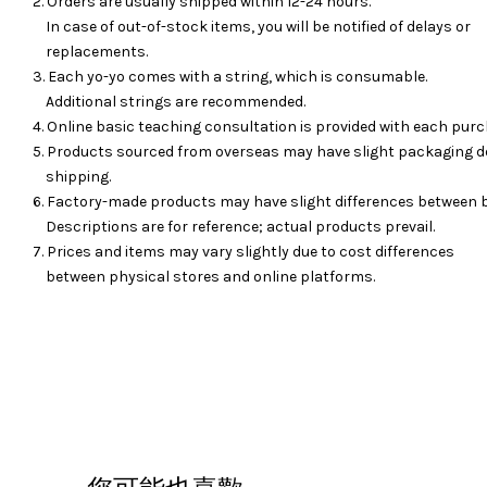
2. Orders are usually shipped within 12-24 hours.
In case of out-of-stock items, you will be notified of delays or
replacements.
3. Each yo-yo comes with a string, which is consumable.
Additional strings are recommended.
4. Online basic teaching consultation is provided with each purc
5. Products sourced from overseas may have slight packaging d
shipping.
6. Factory-made products may have slight differences between 
Descriptions are for reference; actual products prevail.
7. Prices and items may vary slightly due to cost differences
between physical stores and online platforms.