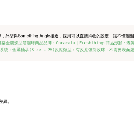
球，
外型與Something Angle接近，採用可以直接抖收的設定，
讓不懂溜溜
樂金屬蝶型溜溜球商品品牌：Cocacala｜Freshthings商品形狀：
收空轉系統：金屬軸承(Size c 窄)反應類型：有反應強制收球：不需要
差異。