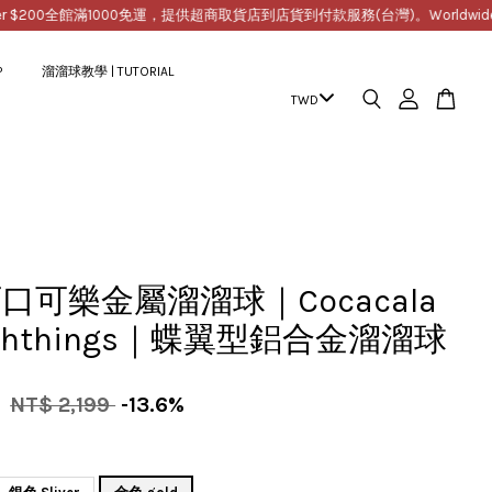
00
全館滿1000免運，提供超商取貨店到店貨到付款服務(台灣)。Worldwide Free Shi
P
溜溜球教學 | TUTORIAL
口可樂金屬溜溜球｜Cocacala
eshthings｜蝶翼型鋁合金溜溜球
9
NT$ 2,199
-13.6%