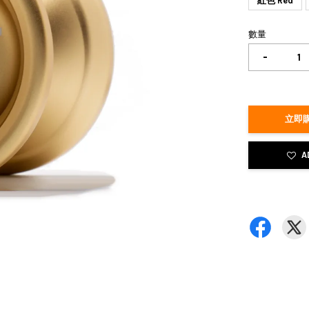
紅色 Red
數量
-
立即購
A