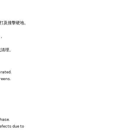
。
敲打及撞擊硬地。
，
或清理。
rated.
reens.
hase.
efects due to