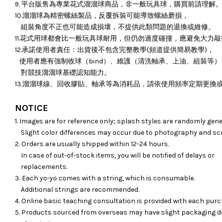
9. 平台販售為專業花式溜溜球商品，非一般玩具球，購買前請理解
10.溜溜球為精密螺絲製品，反覆拆裝可能導致螺絲磨損，
組裝角度不正也可能造成損壞，
不提供此類問題的退換或維修。
11.花式用球都會比一般玩具球耐用，但仍勿過度碰撞，應避免大力
12.承諾使用者責任：出貨後不包含完整教學(頻道提供簡易教學)，
使用者應有強制收球（bind）、維護（清洗軸承、上油、組裝等）
對競技溜溜球基礎認知能力。
13.溜溜球線、回收膠貼、軸承等為消耗品，請依使用頻率定期更換
NOTICE
1. Images are for reference only; splash styles are randomly gene
Slight color differences may occur due to photography and sc
2. Orders are usually shipped within 12-24 hours.
In case of out-of-stock items, you will be notified of delays or
replacements.
3. Each yo-yo comes with a string, which is consumable.
Additional strings are recommended.
4. Online basic teaching consultation is provided with each purc
5. Products sourced from overseas may have slight packaging d