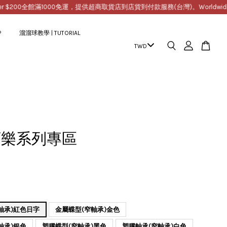
200
全館滿1000免運，提供超商取貨店到店貨到付款服務(台灣)。Worldwide Free Shi
P
溜溜球教學 | TUTORIAL
可樂系列專區
軸承)紅色日字
金屬蝶型(窄軸承)金色
軸承)銀色
塑膠蝶型(窄軸承)黑色
塑膠軸承(窄軸承)白色