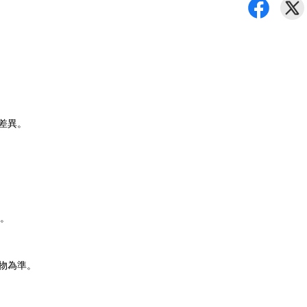
差異。
。
物為準。