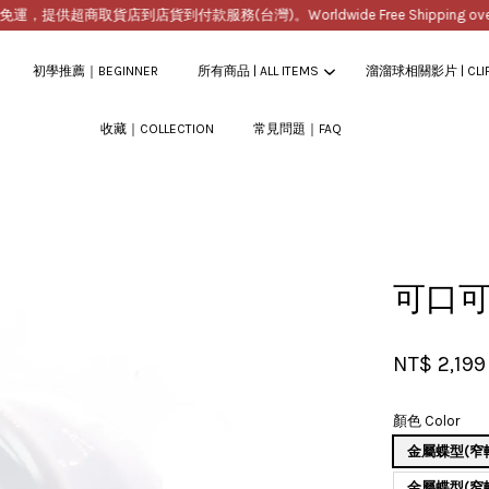
提供超商取貨店到店貨到付款服務(台灣)。Worldwide Free Shipping over $
初學推薦｜BEGINNER
所有商品 | ALL ITEMS
溜溜球相關影片 | CLI
收藏｜COLLECTION
常見問題｜FAQ
您的購物車目前還是空的。
繼續購物
可口
NT$ 2,199
顏色 Color
金屬蝶型(窄
金屬蝶型(窄