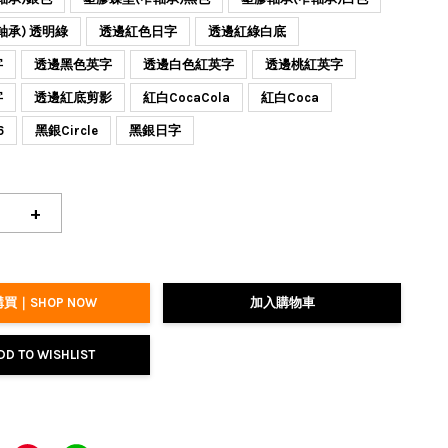
軸承) 透明綠
透邊紅色日字
透邊紅綠白底
字
透邊黑色英字
透邊白色紅英字
透邊桃紅英字
字
透邊紅底剪影
紅白CocaCola
紅白Coca
6
黑銀Circle
黑銀日字
+
買｜SHOP NOW
加入購物車
DD TO WISHLIST