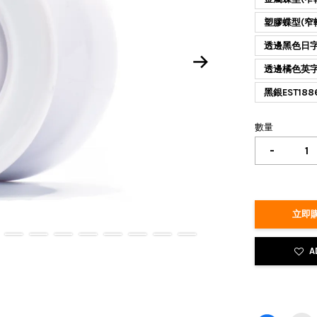
塑膠蝶型(窄
透邊黑色日
透邊橘色英
黑銀EST188
數量
-
立即購
A