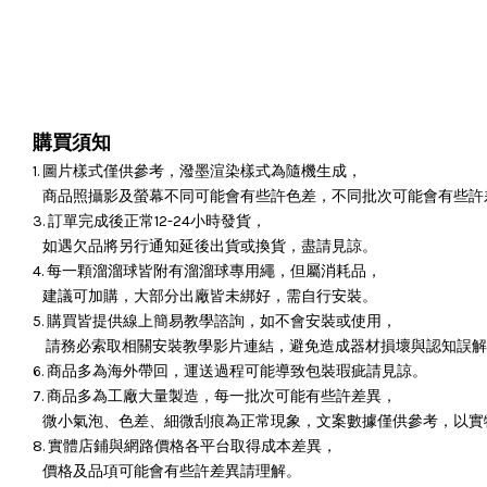
購買須知
1. 圖片樣式僅供參考，潑墨渲染樣式為隨機生成，
商品照攝影及螢幕不同可能會有些許色差，不同批次可能會有些許
3. 訂單完成後正常12-24小時發貨，
如遇欠品將另行通知延後出貨或換貨，盡請見諒。
4. 每一顆溜溜球皆附有溜溜球專用繩，但屬消耗品，
建議可加購，大部分出廠皆未綁好，需自行安裝。
5. 購買皆提供線上簡易教學諮詢，如不會安裝或使用，
請務必索取相關安裝教學影片連結，避免造成器材損壞與認知誤解
6. 商品多為海外帶回，運送過程可能導致包裝瑕疵請見諒。
7. 商品多為工廠大量製造，每一批次可能有些許差異，
微小氣泡、色差、細微刮痕為正常現象，文案數據僅供參考，以實
8. 實體店鋪與網路價格各平台取得成本差異，
價格及品項可能會有些許差異請理解。