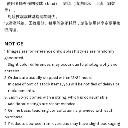
使用者應有強制收球（bind）、維護（清洗軸承、上油、組裝
等），
對競技溜溜球基礎認知能力。
13.溜溜球線、回收膠貼、軸承等為消耗品，請依使用頻率定期更換
或清理。
NOTICE
1. Images are for reference only; splash styles are randomly
generated.
Slight color differences may occur due to photography and
screens.
2. Orders are usually shipped within 12-24 hours.
In case of out-of-stock items, you will be notified of delays or
replacements.
3. Each yo-yo comes with a string, which is consumable.
Additional strings are recommended.
4. Online basic teaching consultation is provided with each
purchase.
5. Products sourced from overseas may have slight packaging