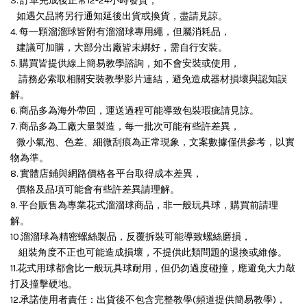
3. 訂單完成後正常12-24小時發貨，
如遇欠品將另行通知延後出貨或換貨，盡請見諒。
4. 每一顆溜溜球皆附有溜溜球專用繩，但屬消耗品，
建議可加購，大部分出廠皆未綁好，需自行安裝。
5. 購買皆提供線上簡易教學諮詢，如不會安裝或使用，
請務必索取相關安裝教學影片連結，避免造成器材損壞與認知誤
解。
6. 商品多為海外帶回，運送過程可能導致包裝瑕疵請見諒。
7. 商品多為工廠大量製造，每一批次可能有些許差異，
微小氣泡、色差、細微刮痕為正常現象，文案數據僅供參考，以實
物為準。
8. 實體店鋪與網路價格各平台取得成本差異，
價格及品項可能會有些許差異請理解。
9. 平台販售為專業花式溜溜球商品，非一般玩具球，購買前請理
解。
10.溜溜球為精密螺絲製品，反覆拆裝可能導致螺絲磨損，
組裝角度不正也可能造成損壞，
不提供此類問題的退換或維修。
11.花式用球都會比一般玩具球耐用，但仍勿過度碰撞，應避免大力敲
打及撞擊硬地。
12.承諾使用者責任：出貨後不包含完整教學(頻道提供簡易教學)，