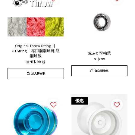
Original Throw String ｜
OTString｜專用溜溜球繩 溜
Size C 窄軸承
溜球線
NT$ 99
從
NT$ 99
起
加入購物車
加入購物車
優惠