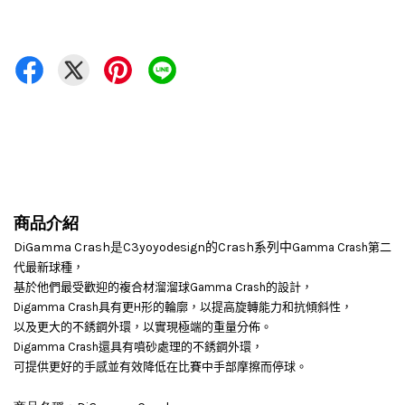
商品介紹
DiGamma Crash是C
3yoyodesign的Crash系列中
Gamma Crash
第二
代
最新球種，
基於他們最受歡迎的複合材溜溜球Gamma Crash的設計，
Digamma Crash具有更H形的輪廓，以提高旋轉能力和抗傾斜性，
以及更大的不銹鋼外環，以實現極端的重量分佈。
Digamma Crash還具有噴砂處理的不銹鋼外環，
可提供更好的手感並有效降低在比賽中手部摩擦而停球。