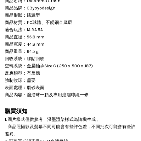
商品名稱：DiGamma Crash
商品品牌：C3yoyodesign
商品形狀：蝶翼型
商品材質：PC球體、不銹鋼金屬環
適合玩法：1A 3A 5A
商品直徑：56.8 mm
商品寬度：44.8 mm
商品重量：64.5 g
回收系統：膠貼回收
空轉系統：金屬軸承Size C (.250 x .500 x .187)
反應類型：有反應
強制收球：需要
表面處理：磨砂表面
商品內容：溜溜球一顆及專用溜溜球繩一條
購買須知
1. 圖片樣式僅供參考，潑墨渲染樣式為隨機生成，
商品照攝影及螢幕不同可能會有些許色差，不同批次可能會有些許
差異。