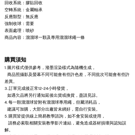
回收系統：膠貼回收
空轉系統：金屬軸承
反應類型：無反應
強制收球：需要
表面處理：噴砂
商品內容：溜溜球一顆及專用溜溜球繩一條
購買須知
1. 圖片樣式僅供參考，潑墨渲染樣式為隨機生成，
商品照攝影及螢幕不同可能會有些許色差，不同批次可能會有些許
差異。
3. 訂單完成後正常12-24小時發貨，
如遇欠品將另行通知延後出貨或換貨，盡請見諒。
4. 每一顆溜溜球皆附有溜溜球專用繩，但屬消耗品，
建議可加購，大部分出廠皆未綁好，需自行安裝。
5. 購買皆提供線上簡易教學諮詢，如不會安裝或使用，
請務必索取相關安裝教學影片連結，避免造成器材損壞與認知誤
解。