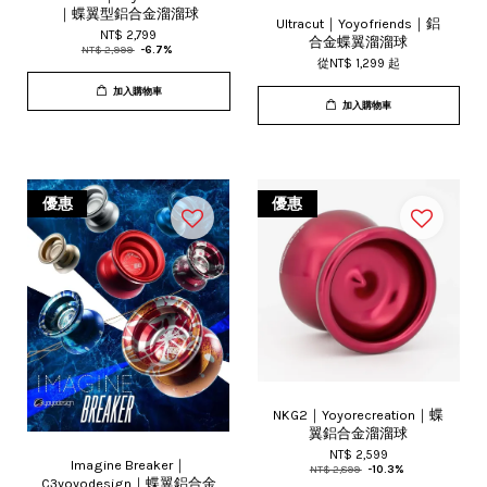
｜蝶翼型鋁合金溜溜球
Ultracut｜Yoyofriends｜鋁
NT$ 2,799
合金蝶翼溜溜球
NT$ 2,999
-6.7%
從
NT$ 1,299
起
加入購物車
加入購物車
優惠
優惠
NKG2｜Yoyorecreation｜蝶
翼鋁合金溜溜球
NT$ 2,599
Imagine Breaker｜
NT$ 2,899
-10.3%
C3yoyodesign｜蝶翼鋁合金