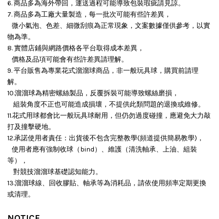
6. 商品多為海外帶回，運送過程可能導致包裝瑕疵請見諒。
7. 商品多為工廠大量製造，每一批次可能有些許差異，
微小氣泡、色差、細微刮痕為正常現象，文案數據僅供參考，以實
物為準。
8. 實體店鋪與網路價格各平台取得成本差異，
價格及品項可能會有些許差異請理解。
9. 平台販售為專業花式溜溜球商品，非一般玩具球，購買前請理
解。
10.溜溜球為精密螺絲製品，反覆拆裝可能導致螺絲磨損，
組裝角度不正也可能造成損壞，
不提供此類問題的退換或維修。
11.花式用球都會比一般玩具球耐用，但仍勿過度碰撞，應避免大力敲
打及撞擊硬地。
12.承諾使用者責任：出貨後不包含完整教學(頻道提供簡易教學)，
使用者應有強制收球（bind）、維護（清洗軸承、上油、組裝
等），
對競技溜溜球基礎認知能力。
13.溜溜球線、回收膠貼、軸承等為消耗品，請依使用頻率定期更換
或清理。
NOTICE