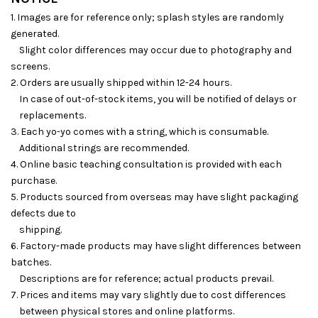
1. Images are for reference only; splash styles are randomly
generated.
Slight color differences may occur due to photography and
screens.
2. Orders are usually shipped within 12-24 hours.
In case of out-of-stock items, you will be notified of delays or
replacements.
3. Each yo-yo comes with a string, which is consumable.
Additional strings are recommended.
4. Online basic teaching consultation is provided with each
purchase.
5. Products sourced from overseas may have slight packaging
defects due to
shipping.
6. Factory-made products may have slight differences between
batches.
Descriptions are for reference; actual products prevail.
7. Prices and items may vary slightly due to cost differences
between physical stores and online platforms.