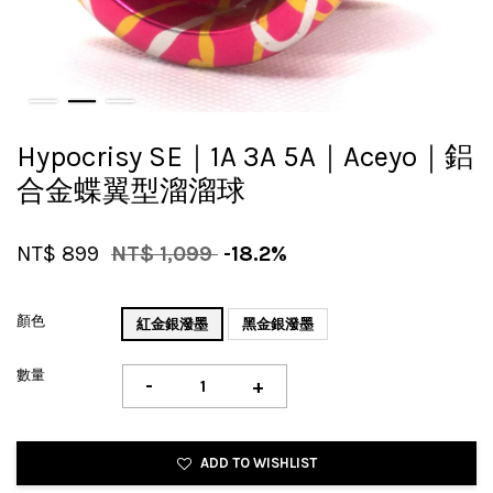
Hypocrisy SE｜1A 3A 5A｜Aceyo｜鋁
合金蝶翼型溜溜球
NT$ 899
NT$ 1,099
-18.2%
顏色
紅金銀潑墨
黑金銀潑墨
數量
-
+
ADD TO WISHLIST