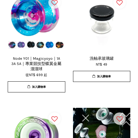
Node Y01｜Magicyoyo｜1A
洗軸承玻璃罐
3A 5A｜專業競技型蝶翼金屬
NT$ 49
溜溜球
從
NT$ 699
起
加入購物車
加入購物車