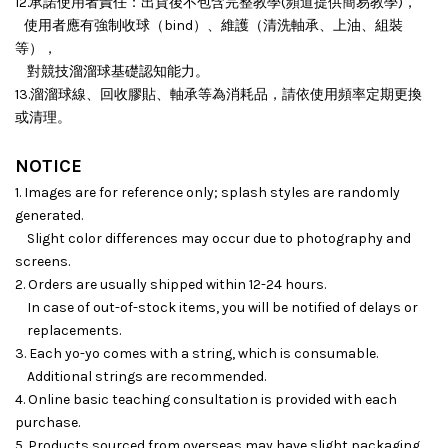
12.承諾使用者責任：出貨後不包含完整教學(頻道提供簡易教學)，
使用者應有強制收球（bind）、維護（清洗軸承、上油、組裝
等），
對競技溜溜球基礎認知能力。
13.溜溜球線、回收膠貼、軸承等為消耗品，請依使用頻率定期更換
或清理。
NOTICE
1. Images are for reference only; splash styles are randomly
generated.
Slight color differences may occur due to photography and
screens.
2. Orders are usually shipped within 12-24 hours.
In case of out-of-stock items, you will be notified of delays or
replacements.
3. Each yo-yo comes with a string, which is consumable.
Additional strings are recommended.
4. Online basic teaching consultation is provided with each
purchase.
5. Products sourced from overseas may have slight packaging