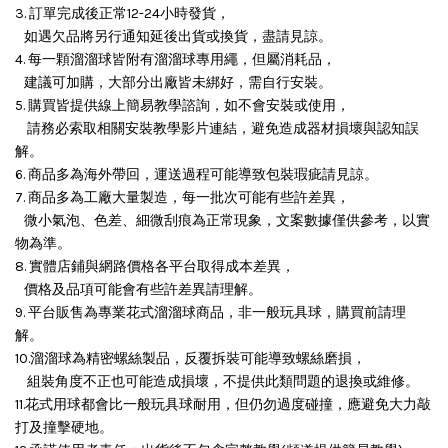
3. 訂單完成後正常12-24小時發貨，
如遇欠品將另行通知延後出貨或換貨，盡請見諒。
4. 每一顆溜溜球皆附有溜溜球專用繩，但屬消耗品，
建議可加購，大部分出廠皆未綁好，需自行安裝。
5. 購買皆提供線上簡易教學諮詢，如不會安裝或使用，
請務必索取相關安裝教學影片連結，避免造成器材損壞與認知誤
解。
6. 商品多為海外帶回，運送過程可能導致包裝瑕疵請見諒。
7. 商品多為工廠大量製造，每一批次可能有些許差異，
微小氣泡、色差、細微刮痕為正常現象，文案數據僅供參考，以實
物為準。
8. 實體店鋪與網路價格各平台取得成本差異，
價格及品項可能會有些許差異請理解。
9. 平台販售為專業花式溜溜球商品，非一般玩具球，購買前請理
解。
10.溜溜球為精密螺絲製品，反覆拆裝可能導致螺絲磨損，
組裝角度不正也可能造成損壞，
不提供此類問題的退換或維修。
11.花式用球都會比一般玩具球耐用，但仍勿過度碰撞，應避免大力敲
打及撞擊硬地。