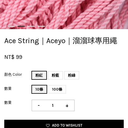
Ace String｜Aceyo｜溜溜球專用繩
NT$ 99
顏色 Color
粉紅
粉藍
粉綠
數量
10條
100條
數量
-
+
ADD TO WISHLIST