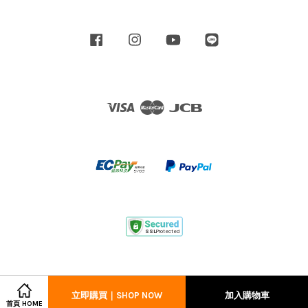
Facebook
Instagram
YouTube
Line
Visa
Master
JCB
立即購買｜SHOP NOW
加入購物車
首頁 HOME