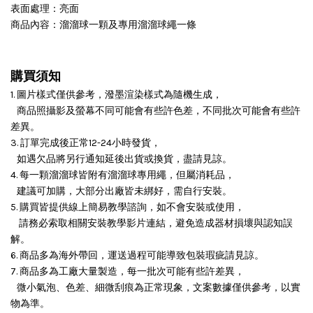
表面處理：亮面
商品內容：溜溜球一顆及專用溜溜球繩一條
購買須知
1. 圖片樣式僅供參考，潑墨渲染樣式為隨機生成，
商品照攝影及螢幕不同可能會有些許色差，不同批次可能會有些許
差異。
3. 訂單完成後正常12-24小時發貨，
如遇欠品將另行通知延後出貨或換貨，盡請見諒。
4. 每一顆溜溜球皆附有溜溜球專用繩，但屬消耗品，
建議可加購，大部分出廠皆未綁好，需自行安裝。
5. 購買皆提供線上簡易教學諮詢，如不會安裝或使用，
請務必索取相關安裝教學影片連結，避免造成器材損壞與認知誤
解。
6. 商品多為海外帶回，運送過程可能導致包裝瑕疵請見諒。
7. 商品多為工廠大量製造，每一批次可能有些許差異，
微小氣泡、色差、細微刮痕為正常現象，文案數據僅供參考，以實
物為準。