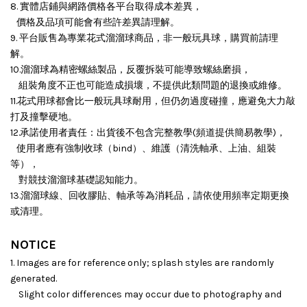
8. 實體店鋪與網路價格各平台取得成本差異，
價格及品項可能會有些許差異請理解。
9. 平台販售為專業花式溜溜球商品，非一般玩具球，購買前請理
解。
10.溜溜球為精密螺絲製品，反覆拆裝可能導致螺絲磨損，
組裝角度不正也可能造成損壞，
不提供此類問題的退換或維修。
11.花式用球都會比一般玩具球耐用，但仍勿過度碰撞，應避免大力敲
打及撞擊硬地。
12.承諾使用者責任：出貨後不包含完整教學(頻道提供簡易教學)，
使用者應有強制收球（bind）、維護（清洗軸承、上油、組裝
等），
對競技溜溜球基礎認知能力。
13.溜溜球線、回收膠貼、軸承等為消耗品，請依使用頻率定期更換
或清理。
NOTICE
1. Images are for reference only; splash styles are randomly
generated.
Slight color differences may occur due to photography and