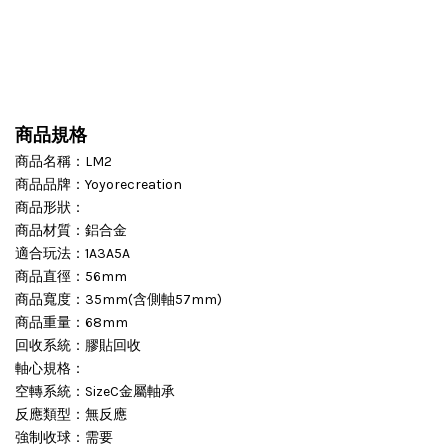
商品規格
商品名稱：LM2
商品品牌：Yoyorecreation
商品形狀：
商品材質：鋁合金
適合玩法：1A3A5A
商品直徑：56mm
商品寬度：35mm(含側軸57mm)
商品重量：68mm
回收系統：膠貼回收
軸心規格：
空轉系統：SizeC金屬軸承
反應類型：無反應
強制收球：需要