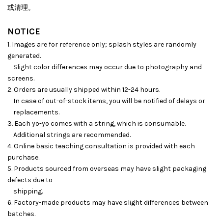
或清理。
NOTICE
1. Images are for reference only; splash styles are randomly
generated.
Slight color differences may occur due to photography and
screens.
2. Orders are usually shipped within 12-24 hours.
In case of out-of-stock items, you will be notified of delays or
replacements.
3. Each yo-yo comes with a string, which is consumable.
Additional strings are recommended.
4. Online basic teaching consultation is provided with each
purchase.
5. Products sourced from overseas may have slight packaging
defects due to
shipping.
6. Factory-made products may have slight differences between
batches.