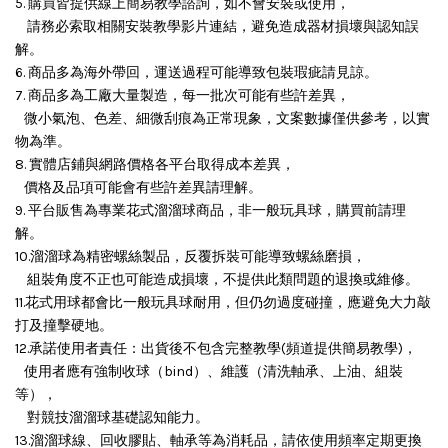
5. 購買皆提供線上簡易教學諮詢，如不會安裝或使用，
請務必索取相關安裝教學影片連結，避免造成器材損壞與認知誤
解。
6. 商品多為海外帶回，運送過程可能導致包裝瑕疵請見諒。
7. 商品多為工廠大量製造，每一批次可能有些許差異，
微小氣泡、色差、細微刮痕為正常現象，文案數據僅供參考，以實
物為準。
8. 實體店鋪與網路價格各平台取得成本差異，
價格及品項可能會有些許差異請理解。
9. 平台販售為專業花式溜溜球商品，非一般玩具球，購買前請理
解。
10.溜溜球為精密螺絲製品，反覆拆裝可能導致螺絲磨損，
組裝角度不正也可能造成損壞，
不提供此類問題的退換或維修。
11.花式用球都會比一般玩具球耐用，但仍勿過度碰撞，應避免大力敲
打及撞擊硬地。
12.承諾使用者責任：出貨後不包含完整教學(頻道提供簡易教學)，
使用者應有強制收球（bind）、維護（清洗軸承、上油、組裝
等），
對競技溜溜球基礎認知能力。
13.溜溜球線、回收膠貼、軸承等為消耗品，請依使用頻率定期更換