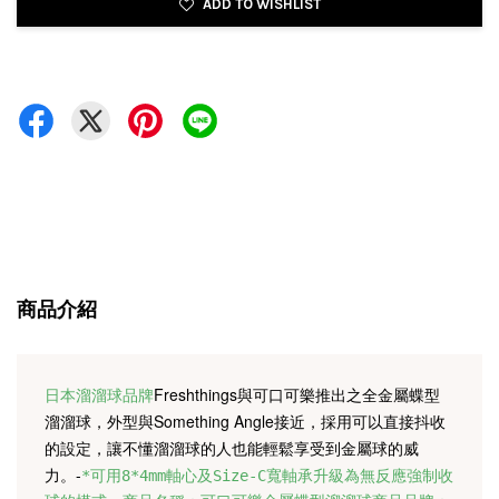
ADD TO WISHLIST
商品介紹
Freshthings與可口可樂推出之全金屬蝶型
日本溜溜球品牌
溜溜球，
外型與Something Angle接近，採用可以直接抖收
的設定，
讓不懂溜溜球的人也能輕鬆享受到金屬球的威
力。
-
*可用8*4mm軸心及Size-C寬軸承升級為無反應強制收