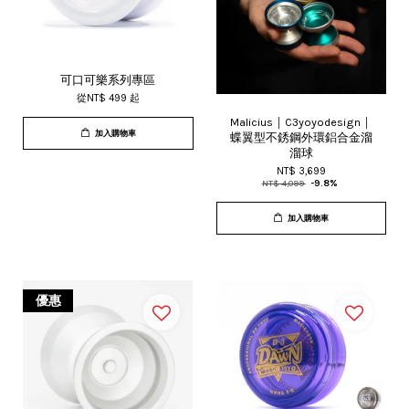
可口可樂系列專區
從
NT$ 499
起
Malicius｜C3yoyodesign｜
加入購物車
蝶翼型不銹鋼外環鋁合金溜
溜球
NT$ 3,699
NT$ 4,099
-9.8%
加入購物車
優惠