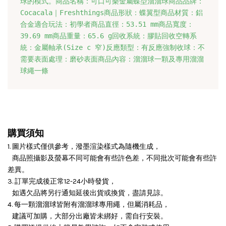
球的模式。
商品名稱：可口可樂金屬蝶型溜溜球商品品牌：
Cocacala｜Freshthings商品形狀：蝶翼型商品材質：鋁
合金適合玩法：初學者商品直徑：53.51 mm商品寬度：
39.69 mm商品重量：65.6 g回收系統：膠貼回收空轉系
統：金屬軸承(Size c 窄)反應類型：有反應強制收球：不
需要表面處理：磨砂表面商品內容：溜溜球一顆及專用溜溜
球繩一條
購買須知
1. 圖片樣式僅供參考，潑墨渲染樣式為隨機生成，
商品照攝影及螢幕不同可能會有些許色差，不同批次可能會有些許
差異。
3. 訂單完成後正常12-24小時發貨，
如遇欠品將另行通知延後出貨或換貨，盡請見諒。
4. 每一顆溜溜球皆附有溜溜球專用繩，但屬消耗品，
建議可加購，大部分出廠皆未綁好，需自行安裝。