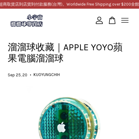
貨店到店貨到付款服務(台灣)。Worldwide Free Shipping over $200
全館滿
您的購物車目前還是空的。
溜溜球收藏｜APPLE YOYO蘋
繼續購物
果電腦溜溜球
•
KUOYUNGCHIH
Sep 25, 20