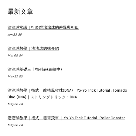
最新文章
溜溜球常識｜扯鈴跟溜溜球的差異與相似
Jan 23, 25
溜溜球教學｜溜溜球結構介紹
Mar 02, 24
溜溜球基礎三十招列表(編輯中)
May 27, 23
溜溜球教學｜招式｜龍捲風收球(DNA)｜Yo-Yo Trick Tutorial : Tornado
Bind (DNA)｜ストリングトリック：DNA
May 08, 23
溜溜球教學｜招式｜雲霄飛車 ｜Yo-Yo Trick Tutorial : Roller Coaster
May 08, 23