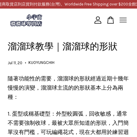
店到店貨到付款服務(台灣)。Worldwide Free Shipping over $200
全館滿1
您的購物車目前還是空的。
溜溜球教學｜溜溜球的形狀
繼續購物
•
KUOYUNGCHIH
Jul 11, 20
隨著功能性的需要，溜溜球的形狀經過近期十幾年
慢慢的演變，溜溜球主流的的形狀基本上分為兩
種：
1. 蛋型或稱基礎型：外型較圓弧，回收敏感，通常
不需要強制收球，最被大眾所知道的形狀，入門簡
單沒有門檻，可玩編繩花式，現在大都用於練習迴