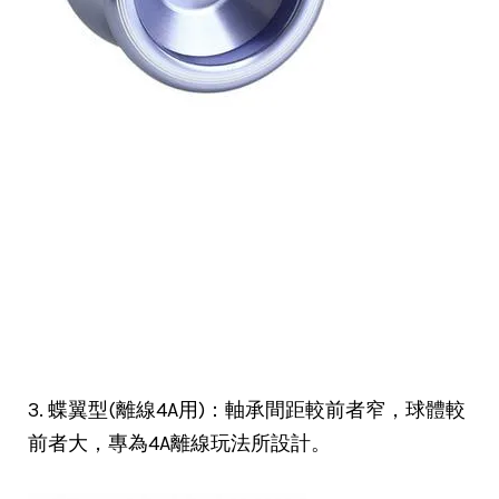
3. 蝶翼型(離線4A用)：軸承間距較前者窄，球體較
前者大，專為4A離線玩法所設計。