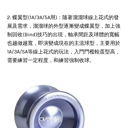
2. 蝶翼型(1A/3A/5A用)：隨著溜溜球線上花式的發
展及需求，溜溜球的外型逐漸變成蝶翼型，加上強
制回收(Bind)技巧的出現，軸承間距及球體的寬幅
也越做越寬，即演變成現在的主流球型，主要用於
1A/3A/5A等線上花式的玩法，入門門檻較蛋型高，
需要練習一定程度，和練習強制收球。