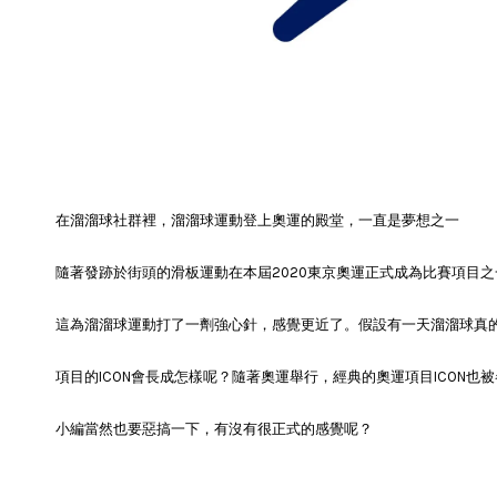
在溜溜球社群裡，溜溜球運動登上奧運的殿堂，一直是夢想之一
隨著發跡於街頭的滑板運動在本屆2020東京奧運正式成為比賽項目之
這為溜溜球運動打了一劑強心針，感覺更近了。假設有一天溜溜球真
項目的ICON會長成怎樣呢？隨著奧運舉行，經典的奧運項目ICON也
小編當然也要惡搞一下，有沒有很正式的感覺呢？