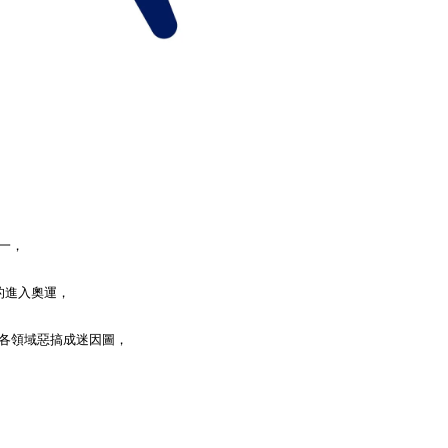
一，
的進入奧運，
被各領域惡搞成迷因圖，