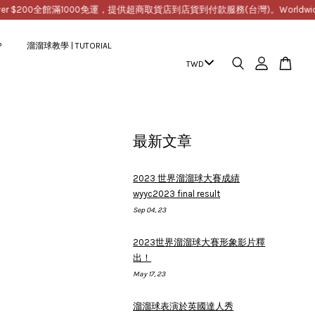
$200
全館滿1000免運，提供超商取貨店到店貨到付款服務(台灣)。Worldwide Free Sh
P
溜溜球教學 | TUTORIAL
最新文章
2023 世界溜溜球大賽成績
wyyc2023 final result
Sep 04, 23
2023世界溜溜球大賽形象影片釋
出！
May 17, 23
溜溜球表演於英國達人秀