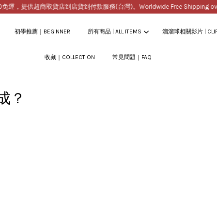
，提供超商取貨店到店貨到付款服務(台灣)。Worldwide Free Shipping over 
初學推薦｜BEGINNER
所有商品 | ALL ITEMS
溜溜球相關影片 | CLI
收藏｜COLLECTION
常見問題｜FAQ
您的購物車目前還是空的。
成？
繼續購物