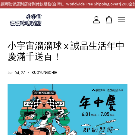
貨店到店貨到付款服務(台灣)。Worldwide Free Shipping over $200
全館
您的購物車目前還是空的。
小宇宙溜溜球 x 誠品生活年中
繼續購物
慶滿千送百！
•
KUOYUNGCHIH
Jun 04, 22